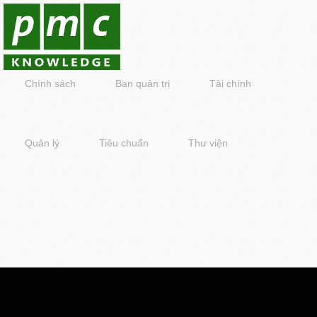
Chính sách
Ban quản trị
Tài chính
Quản lý
Tiêu chuẩn
Thư viện