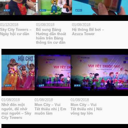
01/12/2018
01/08/2018
01/08/2018
Sky City Towers –
Bổ sung Bảng
Hệ thống Bể bơi –
Ngày hội cư dân
Hướng dẫn thoát
Azuza Tower
hiểm trên Bảng
thông tin cư dân
01/08/2018
01/08/2018
01/08/2018
Nhớ đến một
Mon City – Vui
Mon City – Vui
người, để nhớ
Tết thiếu nhi | Em
Tết thiếu nhi | Nối
mọi người – Sky
muốn làm
vòng tay lớn
City Towers