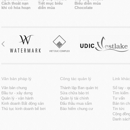
Cách thoát nạn
Tiết mục biểu
Biểu diễn múa
khi có hỏa hoạn
diễn múa
Chocolate
Văn bản pháp lý
Công tác quản lý
Link khác
Văn bản chung
Thành lập Ban quản trị
Sổ tay - q
Đầu tư - xây dưng
Sửa chữa bảo trì
Tìm kiếm 
Quản lý - vận hành
Quản lý tài chính
Tư vấn
Kinh doanh Bất động sản
Đấu thầu mua sắm
Bản tin c
Thủ tục kinh doanh bể bơi
Bảo hiểm chung cư
Tin tức
Cộng đồn
Danh sách