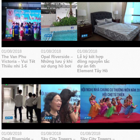
01/08/2018
01/08/2018
01/08/2018
The Van Phu
Opal Riverside –
Lễ ký kết hợp
Victoria – Vui Tết
Những lưu ý khi
đồng nguyễn tắc
Thiếu nhi 1-6
sử dụng hồ bơi
dự án 6th
Element Tây Hồ
01/08/2018
01/08/2018
01/08/2018
Opal Riverside –
Sky City Towers –
Sky City Towers –