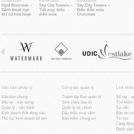
01/08/2018
01/08/2018
01/08/2018
Opal Riverside –
Sky City Towers –
Sky City Towers –
Cách thoát nạn
Tiết mục biểu
Biểu diễn múa
khi có hỏa hoạn
diễn múa
Chocolate
Văn bản pháp lý
Công tác quản lý
Link khác
Văn bản chung
Thành lập Ban quản trị
Sổ tay - q
Đầu tư - xây dưng
Sửa chữa bảo trì
Tìm kiếm 
Quản lý - vận hành
Quản lý tài chính
Tư vấn
Kinh doanh Bất động sản
Đấu thầu mua sắm
Bản tin c
Thủ tục kinh doanh bể bơi
Bảo hiểm chung cư
Tin tức
Cộng đồn
Danh sách