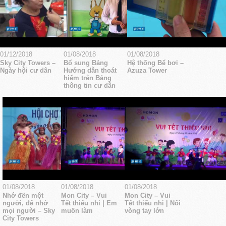
01/12/2018
01/08/2018
01/08/2018
Sky City Towers –
Bổ sung Bảng
Hệ thống Bể bơi –
Ngày hội cư dân
Hướng dẫn thoát
Azuza Tower
hiểm trên Bảng
thông tin cư dân
01/08/2018
01/08/2018
01/08/2018
Nhớ đến một
Mon City – Vui
Mon City – Vui
người, để nhớ
Tết thiếu nhi | Em
Tết thiếu nhi | Nối
mọi người – Sky
muốn làm
vòng tay lớn
City Towers