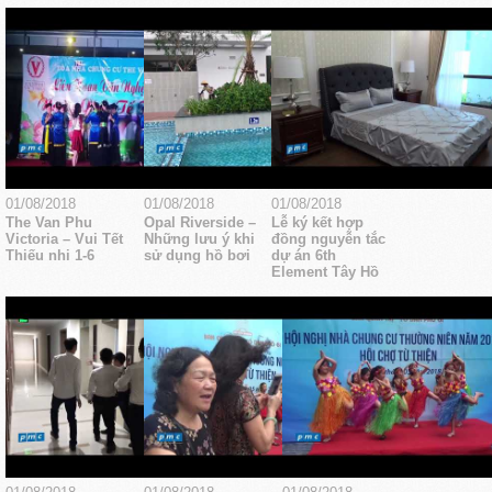
01/08/2018
01/08/2018
01/08/2018
The Van Phu
Opal Riverside –
Lễ ký kết hợp
Victoria – Vui Tết
Những lưu ý khi
đồng nguyễn tắc
Thiếu nhi 1-6
sử dụng hồ bơi
dự án 6th
Element Tây Hồ