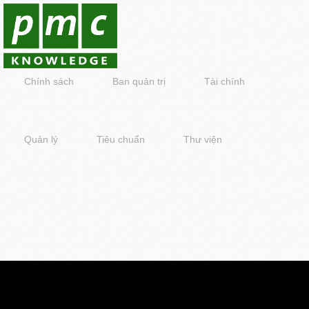
Chính sách
Ban quản trị
Tài chính
Quản lý
Tiêu chuẩn
Thư viện