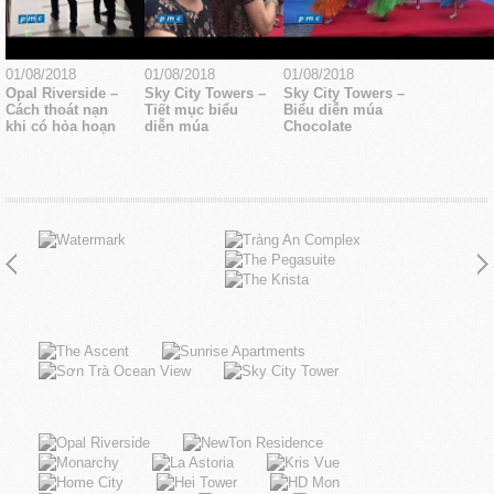
01/08/2018
01/08/2018
01/08/2018
Opal Riverside –
Sky City Towers –
Sky City Towers –
Cách thoát nạn
Tiết mục biểu
Biểu diễn múa
khi có hỏa hoạn
diễn múa
Chocolate