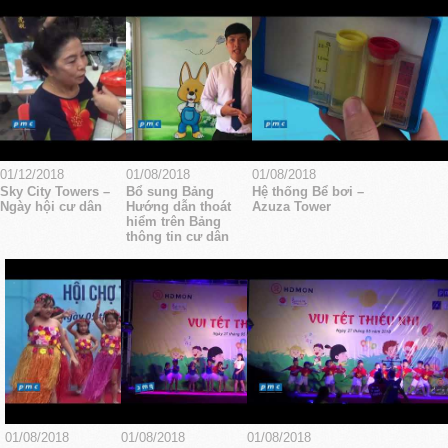
01/12/2018
01/08/2018
01/08/2018
Sky City Towers –
Bổ sung Bảng
Hệ thống Bể bơi –
Ngày hội cư dân
Hướng dẫn thoát
Azuza Tower
hiểm trên Bảng
thông tin cư dân
01/08/2018
01/08/2018
01/08/2018