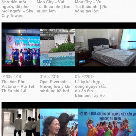
Nhớ đến một
Mon City – Vui
Mon City – Vui
người, để nhớ
Tết thiếu nhi | Em
Tết thiếu nhi | Nối
mọi người – Sky
muốn làm
vòng tay lớn
City Towers
01/08/2018
01/08/2018
01/08/2018
The Van Phu
Opal Riverside –
Lễ ký kết hợp
Victoria – Vui Tết
Những lưu ý khi
đồng nguyễn tắc
Thiếu nhi 1-6
sử dụng hồ bơi
dự án 6th
Element Tây Hồ