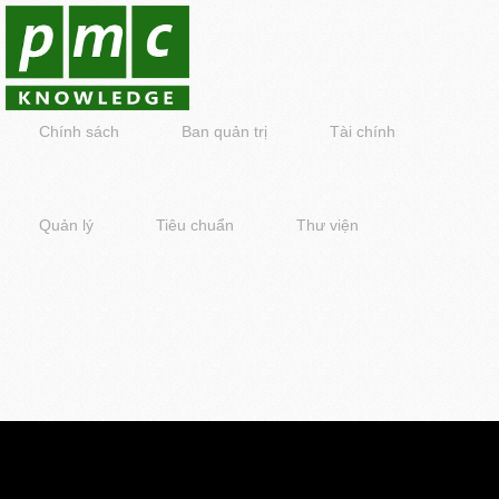
Chính sách
Ban quản trị
Tài chính
Quản lý
Tiêu chuẩn
Thư viện