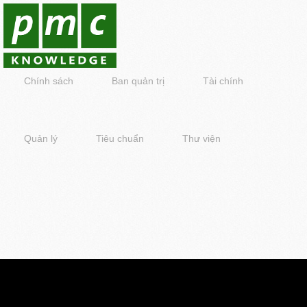
Chính sách
Ban quản trị
Tài chính
Quản lý
Tiêu chuẩn
Thư viện