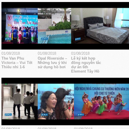
01/08/2018
01/08/2018
01/08/2018
The Van Phu
Opal Riverside –
Lễ ký kết hợp
Victoria – Vui Tết
Những lưu ý khi
đồng nguyễn tắc
Thiếu nhi 1-6
sử dụng hồ bơi
dự án 6th
Element Tây Hồ