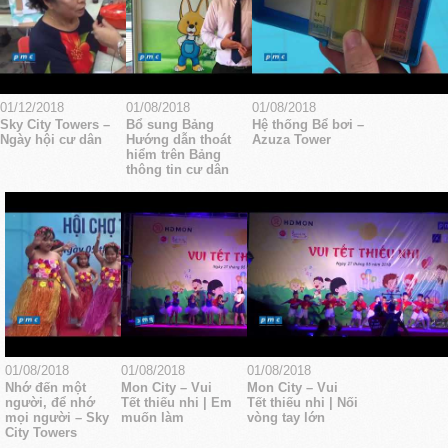
01/12/2018
01/08/2018
01/08/2018
Sky City Towers –
Bổ sung Bảng
Hệ thống Bể bơi –
Ngày hội cư dân
Hướng dẫn thoát
Azuza Tower
hiểm trên Bảng
thông tin cư dân
01/08/2018
01/08/2018
01/08/2018
Nhớ đến một
Mon City – Vui
Mon City – Vui
người, để nhớ
Tết thiếu nhi | Em
Tết thiếu nhi | Nối
mọi người – Sky
muốn làm
vòng tay lớn
City Towers