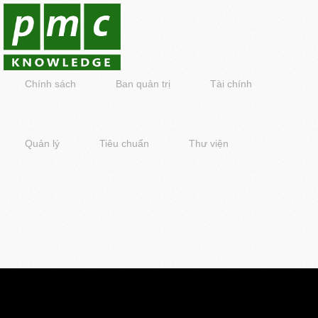
Chính sách
Ban quản trị
Tài chính
Quản lý
Tiêu chuẩn
Thư viện