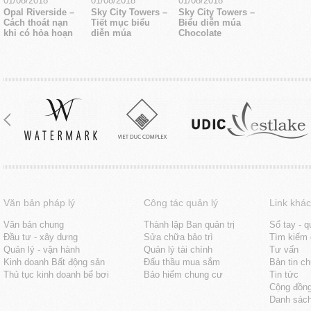
01/08/2018
01/08/2018
01/08/2018
Opal Riverside –
Sky City Towers –
Sky City Towers –
Cách thoát nạn
Tiết mục biểu
Biểu diễn múa
khi có hỏa hoạn
diễn múa
Chocolate
Văn bản pháp lý
Công tác quản lý
Link khác
Văn bản chung
Thành lập Ban quản trị
Sổ tay - q
Đầu tư - xây dưng
Sửa chữa bảo trì
Tìm kiếm 
Quản lý - vận hành
Quản lý tài chính
Tư vấn
Kinh doanh Bất động sản
Đấu thầu mua sắm
Bản tin c
Thủ tục kinh doanh bể bơi
Bảo hiểm chung cư
Tin tức
Cộng đồn
Danh sách