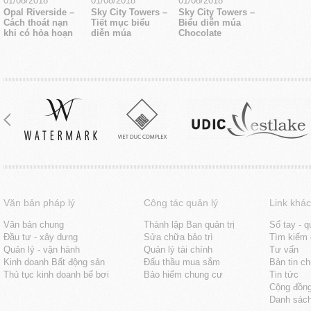
01/08/2018
01/08/2018
01/08/2018
Opal Riverside –
Sky City Towers –
Sky City Towers –
Cách thoát nạn
Tiết mục biểu
Biểu diễn múa
khi có hỏa hoạn
diễn múa
Chocolate
Văn bản pháp lý
Công tác quản lý
Link khác
Văn bản chung
Thành lập Ban quản trị
Sổ tay - q
Đầu tư - xây dưng
Sửa chữa bảo trì
Tìm kiếm 
Quản lý - vận hành
Quản lý tài chính
Tư vấn
Kinh doanh Bất động sản
Đấu thầu mua sắm
Bản tin c
Thủ tục kinh doanh bể bơi
Bảo hiểm chung cư
Tin tức
Cộng đồn
Danh sách