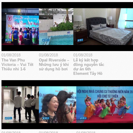
01/08/2018
01/08/2018
01/08/2018
The Van Phu
Opal Riverside –
Lễ ký kết hợp
Victoria – Vui Tết
Những lưu ý khi
đồng nguyễn tắc
Thiếu nhi 1-6
sử dụng hồ bơi
dự án 6th
Element Tây Hồ