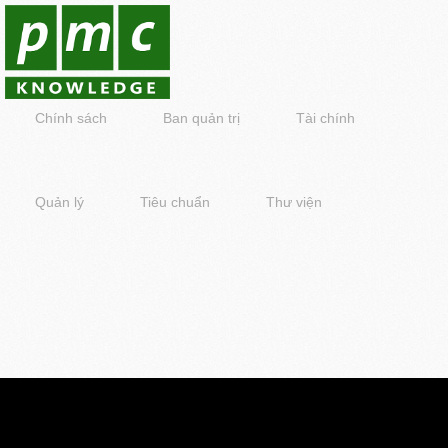
Chính sách
Ban quản trị
Tài chính
Quản lý
Tiêu chuẩn
Thư viện