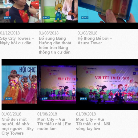
01/12/2018
01/08/2018
01/08/2018
Sky City Towers –
Bổ sung Bảng
Hệ thống Bể bơi –
Ngày hội cư dân
Hướng dẫn thoát
Azuza Tower
hiểm trên Bảng
thông tin cư dân
01/08/2018
01/08/2018
01/08/2018
Nhớ đến một
Mon City – Vui
Mon City – Vui
người, để nhớ
Tết thiếu nhi | Em
Tết thiếu nhi | Nối
mọi người – Sky
muốn làm
vòng tay lớn
City Towers