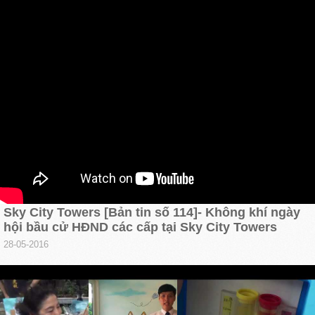
Sky City Towers [Bản tin số 114]- Không khí ngày
hội bầu cử HĐND các cấp tại Sky City Towers
28-05-2016