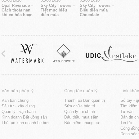
01/08/2018
01/08/2018
01/08/2018
Opal Riverside –
Sky City Towers –
Sky City Towers –
Cách thoát nạn
Tiết mục biểu
Biểu diễn múa
khi có hỏa hoạn
diễn múa
Chocolate
Văn bản pháp lý
Công tác quản lý
Link khác
Văn bản chung
Thành lập Ban quản trị
Sổ tay - q
Đầu tư - xây dưng
Sửa chữa bảo trì
Tìm kiếm 
Quản lý - vận hành
Quản lý tài chính
Tư vấn
Kinh doanh Bất động sản
Đấu thầu mua sắm
Bản tin c
Thủ tục kinh doanh bể bơi
Bảo hiểm chung cư
Tin tức
Cộng đồn
Danh sách