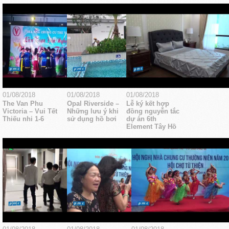
01/08/2018
01/08/2018
01/08/2018
The Van Phu
Opal Riverside –
Lễ ký kết hợp
Victoria – Vui Tết
Những lưu ý khi
đồng nguyễn tắc
Thiếu nhi 1-6
sử dụng hồ bơi
dự án 6th
Element Tây Hồ