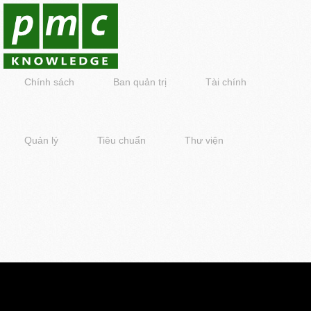
Chính sách
Ban quản trị
Tài chính
Quản lý
Tiêu chuẩn
Thư viện