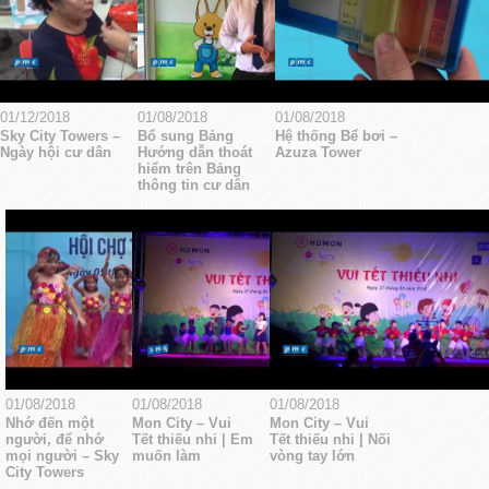
01/12/2018
01/08/2018
01/08/2018
Sky City Towers –
Bổ sung Bảng
Hệ thống Bể bơi –
Ngày hội cư dân
Hướng dẫn thoát
Azuza Tower
hiểm trên Bảng
thông tin cư dân
01/08/2018
01/08/2018
01/08/2018
Nhớ đến một
Mon City – Vui
Mon City – Vui
người, để nhớ
Tết thiếu nhi | Em
Tết thiếu nhi | Nối
mọi người – Sky
muốn làm
vòng tay lớn
City Towers