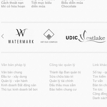
Cách thoát nạn
Tiết mục biểu
Biểu diễn múa
khi có hỏa hoạn
diễn múa
Chocolate
Văn bản pháp lý
Công tác quản lý
Link khác
Văn bản chung
Thành lập Ban quản trị
Sổ tay - q
Đầu tư - xây dưng
Sửa chữa bảo trì
Tìm kiếm 
Quản lý - vận hành
Quản lý tài chính
Tư vấn
Kinh doanh Bất động sản
Đấu thầu mua sắm
Bản tin c
Thủ tục kinh doanh bể bơi
Bảo hiểm chung cư
Tin tức
Cộng đồn
Danh sách