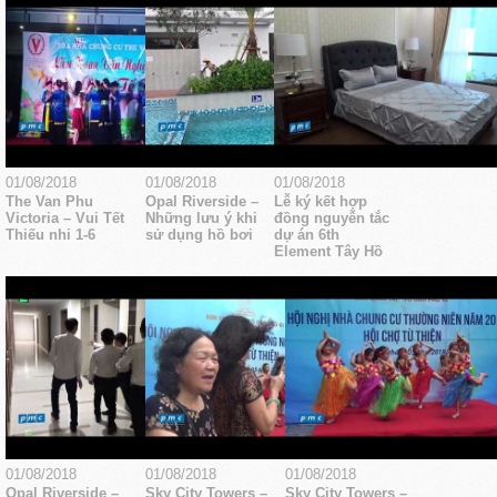
01/08/2018
01/08/2018
01/08/2018
The Van Phu
Opal Riverside –
Lễ ký kết hợp
Victoria – Vui Tết
Những lưu ý khi
đồng nguyễn tắc
Thiếu nhi 1-6
sử dụng hồ bơi
dự án 6th
Element Tây Hồ
01/08/2018
01/08/2018
01/08/2018
Opal Riverside –
Sky City Towers –
Sky City Towers –