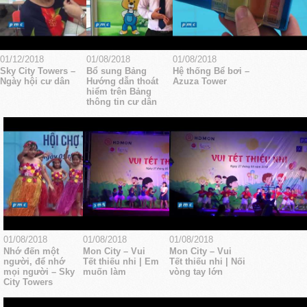
01/12/2018
01/08/2018
01/08/2018
Sky City Towers –
Bổ sung Bảng
Hệ thống Bể bơi –
Ngày hội cư dân
Hướng dẫn thoát
Azuza Tower
hiểm trên Bảng
thông tin cư dân
01/08/2018
01/08/2018
01/08/2018
Nhớ đến một
Mon City – Vui
Mon City – Vui
người, để nhớ
Tết thiếu nhi | Em
Tết thiếu nhi | Nối
mọi người – Sky
muốn làm
vòng tay lớn
City Towers