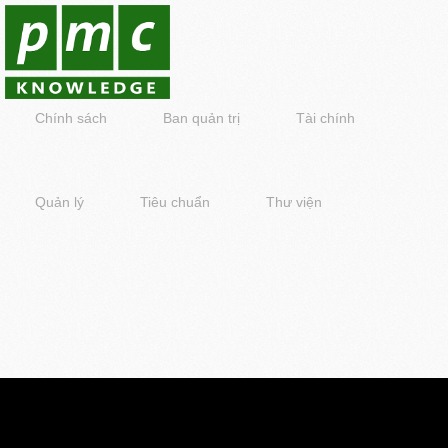
Chính sách
Ban quản trị
Tài chính
Quản lý
Tiêu chuẩn
Thư viện