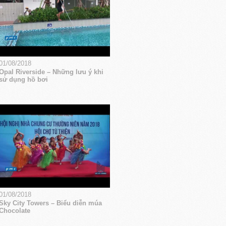
01/08/2018
Opal Riverside – Những lưu ý khi
sử dụng hồ bơi
01/08/2018
Sky City Towers – Biểu diễn múa
Chocolate