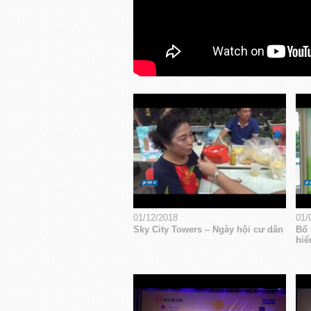
01/12/2018
01/
Sky City Towers – Ngày hội cư dân
Bổ 
hiể