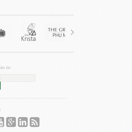
ản tin
C