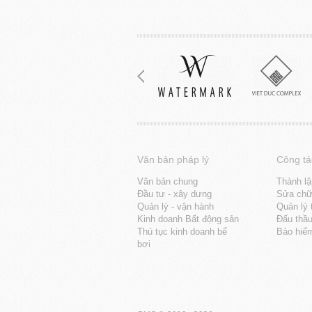
Văn bản pháp lý
Công tá
Văn bản chung
Thành lậ
Đầu tư - xây dưng
Sửa chữa
Quản lý - vận hành
Quản lý 
Kinh doanh Bất động sản
Đấu thầ
Thủ tục kinh doanh bể
Bảo hiể
bơi