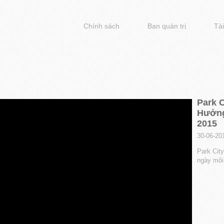
Chính sách
Ban quản trị
Tài
Park C
Hưởng
2015
30-06-20
Park Cit
ngày môi