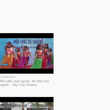
01/08/2018
Nhớ đến một người, để nhớ mọi
người – Sky City Towers