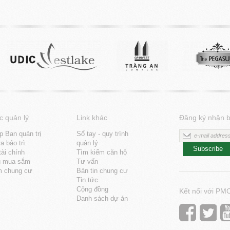
c quản lý
Link khác
Đăng ký nhận b
p Ban quản trị
Sổ tay - quy trình
 bảo trì
quản lý
Subscribe
tài chính
Tìm kiếm căn hộ
u mua sắm
Tư vấn
m chung cư
Bản tin chung cư
Tin tức
Cộng đồng
Kết nối với PM
Danh sách dự án