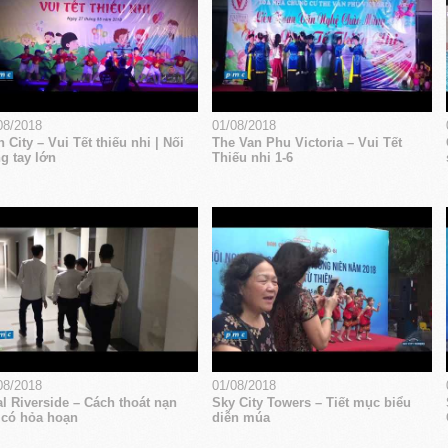
08/2018
01/08/2018
 City – Vui Tết thiếu nhi | Nối
The Van Phu Victoria – Vui Tết
g tay lớn
Thiếu nhi 1-6
08/2018
01/08/2018
l Riverside – Cách thoát nạn
Sky City Towers – Tiết mục biểu
 có hỏa hoạn
diễn múa