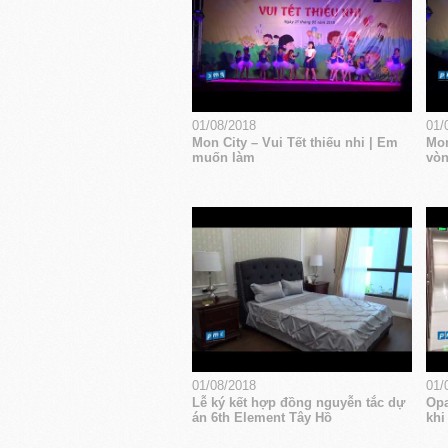
01/08/2018
01/
Mon City – Vui Tết thiếu nhi | Em
Mon
muốn làm
vòn
01/08/2018
01/
Lễ ký kết hợp đồng nguyễn tắc dự
Opa
án 6th Element Tây Hồ
khi