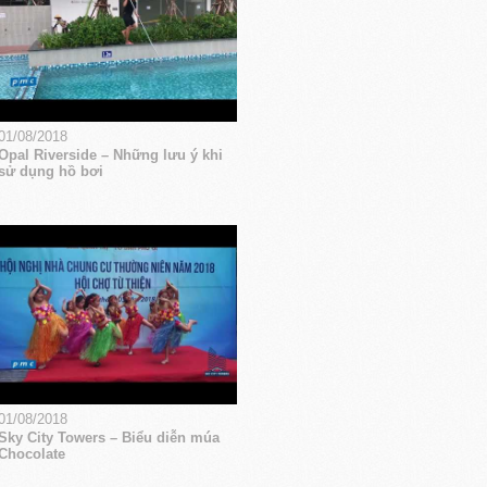
01/08/2018
Opal Riverside – Những lưu ý khi
sử dụng hồ bơi
01/08/2018
Sky City Towers – Biểu diễn múa
Chocolate