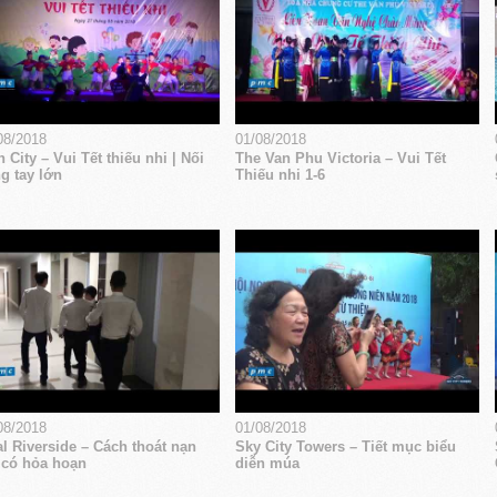
08/2018
01/08/2018
 City – Vui Tết thiếu nhi | Nối
The Van Phu Victoria – Vui Tết
g tay lớn
Thiếu nhi 1-6
08/2018
01/08/2018
l Riverside – Cách thoát nạn
Sky City Towers – Tiết mục biểu
 có hỏa hoạn
diễn múa