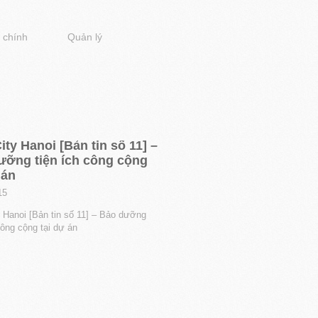
 chính
Quản lý
ity Hanoi [Bản tin số 11] –
ưỡng tiện ích công cộng
 án
15
y Hanoi [Bản tin số 11] – Bảo dưỡng
công cộng tại dự án