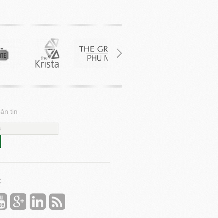
ản tin
C