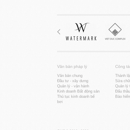
Văn bản pháp lý
Công tá
Văn bản chung
Thành lậ
Đầu tư - xây dưng
Sửa chữa
Quản lý - vận hành
Quản lý 
Kinh doanh Bất động sản
Đấu thầ
Thủ tục kinh doanh bể
Bảo hiể
bơi