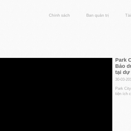
Chính sách
Ban quản trị
Tài
Park C
Bảo d
tại dự
30-03-20
Park Cit
tiện ích 