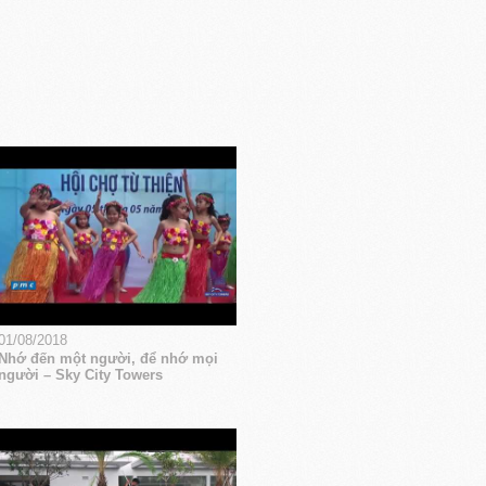
01/08/2018
Nhớ đến một người, để nhớ mọi
người – Sky City Towers