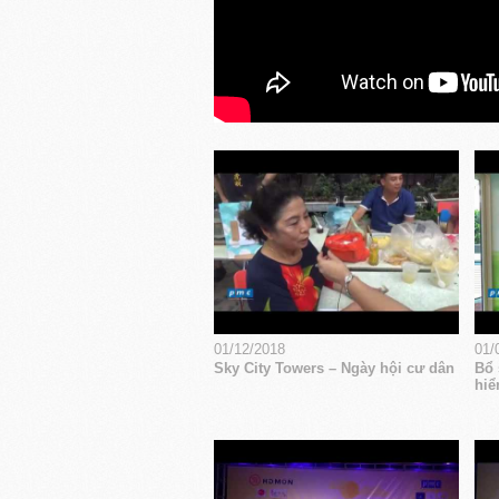
01/12/2018
01/
Sky City Towers – Ngày hội cư dân
Bổ 
hiể