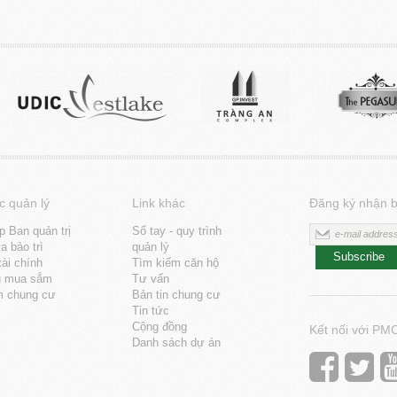
c quản lý
Link khác
Đăng ký nhận b
p Ban quản trị
Sổ tay - quy trình
 bảo trì
quản lý
Subscribe
tài chính
Tìm kiếm căn hộ
u mua sắm
Tư vấn
m chung cư
Bản tin chung cư
Tin tức
Cộng đồng
Kết nối với PM
Danh sách dự án