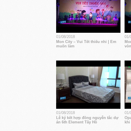
01/08/2018
01/
Mon City – Vui Tết thiếu nhi | Em
Mon
muốn làm
vòn
01/08/2018
01/
Lễ ký kết hợp đồng nguyễn tắc dự
Opa
án 6th Element Tây Hồ
khi