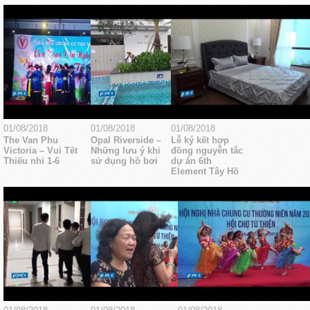
01/08/2018
01/08/2018
01/08/2018
The Van Phu
Opal Riverside –
Lễ ký kết hợp
Victoria – Vui Tết
Những lưu ý khi
đồng nguyễn tắc
Thiếu nhi 1-6
sử dụng hồ bơi
dự án 6th
Element Tây Hồ