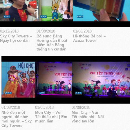
01/12/2018
01/08/2018
01/08/2018
Sky City Towers –
Bổ sung Bảng
Hệ thống Bể bơi –
Ngày hội cư dân
Hướng dẫn thoát
Azuza Tower
hiểm trên Bảng
thông tin cư dân
01/08/2018
01/08/2018
01/08/2018
Nhớ đến một
Mon City – Vui
Mon City – Vui
người, để nhớ
Tết thiếu nhi | Em
Tết thiếu nhi | Nối
mọi người – Sky
muốn làm
vòng tay lớn
City Towers