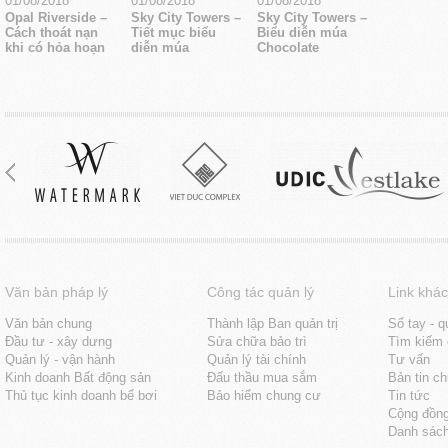
01/08/2018
01/08/2018
01/08/2018
Opal Riverside –
Sky City Towers –
Sky City Towers –
Cách thoát nạn
Tiết mục biểu
Biểu diễn múa
khi có hỏa hoạn
diễn múa
Chocolate
Văn bản pháp lý
Công tác quản lý
Link khác
Văn bản chung
Thành lập Ban quản trị
Sổ tay - q
Đầu tư - xây dưng
Sửa chữa bảo trì
Tìm kiếm 
Quản lý - vận hành
Quản lý tài chính
Tư vấn
Kinh doanh Bất động sản
Đấu thầu mua sắm
Bản tin c
Thủ tục kinh doanh bể bơi
Bảo hiểm chung cư
Tin tức
Cộng đồn
Danh sách