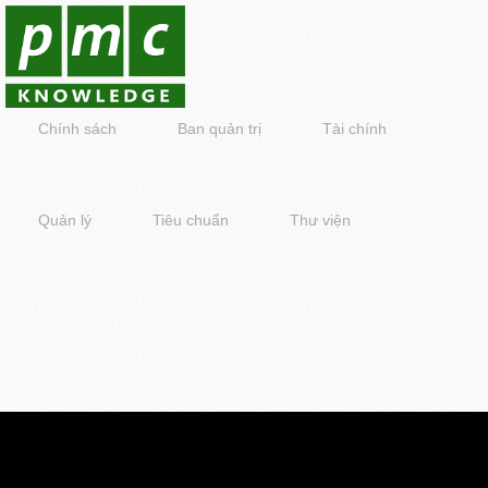
Chính sách
Ban quản trị
Tài chính
Quản lý
Tiêu chuẩn
Thư viện