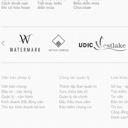
Cách thoát nạn
Tiết mục biểu
Biểu diễn múa
khi có hỏa hoạn
diễn múa
Chocolate
Văn bản pháp lý
Công tác quản lý
Link khác
Văn bản chung
Thành lập Ban quản trị
Sổ tay - q
Đầu tư - xây dưng
Sửa chữa bảo trì
Tìm kiếm 
Quản lý - vận hành
Quản lý tài chính
Tư vấn
Kinh doanh Bất động sản
Đấu thầu mua sắm
Bản tin c
Thủ tục kinh doanh bể bơi
Bảo hiểm chung cư
Tin tức
Cộng đồn
Danh sách