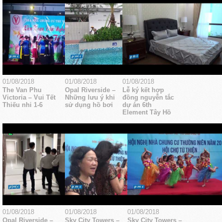
01/08/2018
01/08/2018
01/08/2018
The Van Phu
Opal Riverside –
Lễ ký kết hợp
Victoria – Vui Tết
Những lưu ý khi
đồng nguyễn tắc
Thiếu nhi 1-6
sử dụng hồ bơi
dự án 6th
Element Tây Hồ
01/08/2018
01/08/2018
01/08/2018
Opal Riverside –
Sky City Towers –
Sky City Towers –