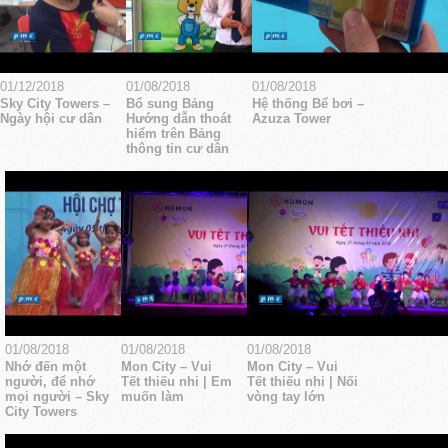
01/12/2018
01/08/2018
01/08/2018
Sky City Towers –
Bổ sung Bảng
Hệ thống Bể bơi –
Ngày hội cư dân
Hướng dẫn thoát
Azuza Tower
hiểm trên Bảng
thông tin cư dân
01/08/2018
01/08/2018
01/08/2018
Nhớ đến một
Mon City – Vui
Mon City – Vui
người, để nhớ
Tết thiếu nhi | Em
Tết thiếu nhi | Nối
mọi người – Sky
muốn làm
vòng tay lớn
City Towers