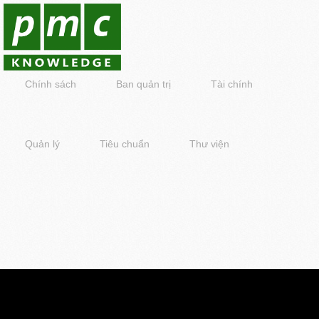
Chính sách
Ban quản trị
Tài chính
Quản lý
Tiêu chuẩn
Thư viện