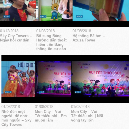
01/12/2018
01/08/2018
01/08/2018
Sky City Towers –
Bổ sung Bảng
Hệ thống Bể bơi –
Ngày hội cư dân
Hướng dẫn thoát
Azuza Tower
hiểm trên Bảng
thông tin cư dân
01/08/2018
01/08/2018
01/08/2018
Nhớ đến một
Mon City – Vui
Mon City – Vui
người, để nhớ
Tết thiếu nhi | Em
Tết thiếu nhi | Nối
mọi người – Sky
muốn làm
vòng tay lớn
City Towers