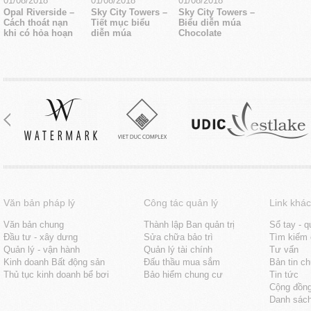
01/08/2018
01/08/2018
01/08/2018
Opal Riverside –
Sky City Towers –
Sky City Towers –
Cách thoát nạn
Tiết mục biểu
Biểu diễn múa
khi có hỏa hoạn
diễn múa
Chocolate
Văn bản pháp lý
Công tác quản lý
Link khác
Văn bản chung
Thành lập Ban quản trị
Sổ tay - q
Đầu tư - xây dưng
Sửa chữa bảo trì
Tìm kiếm 
Quản lý - vận hành
Quản lý tài chính
Tư vấn
Kinh doanh Bất động sản
Đấu thầu mua sắm
Bản tin c
Thủ tục kinh doanh bể bơi
Bảo hiểm chung cư
Tin tức
Cộng đồn
Danh sách