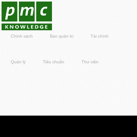
Chính sách
Ban quản trị
Tài chính
Quản lý
Tiêu chuẩn
Thư viện