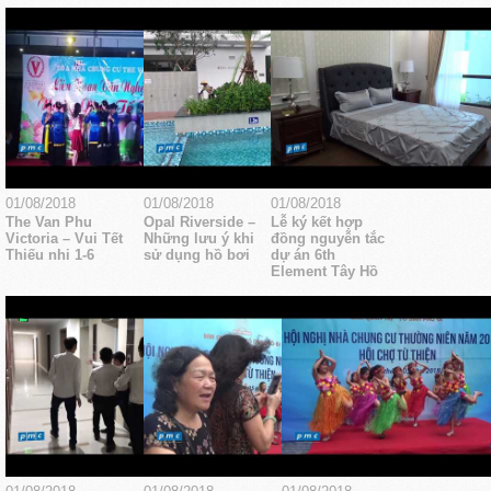
01/08/2018
01/08/2018
01/08/2018
The Van Phu
Opal Riverside –
Lễ ký kết hợp
Victoria – Vui Tết
Những lưu ý khi
đồng nguyễn tắc
Thiếu nhi 1-6
sử dụng hồ bơi
dự án 6th
Element Tây Hồ