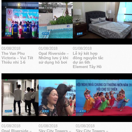
01/08/2018
01/08/2018
01/08/2018
The Van Phu
Opal Riverside –
Lễ ký kết hợp
Victoria – Vui Tết
Những lưu ý khi
đồng nguyễn tắc
Thiếu nhi 1-6
sử dụng hồ bơi
dự án 6th
Element Tây Hồ
01/08/2018
01/08/2018
01/08/2018
Opal Riverside –
Sky City Towers –
Sky City Towers –