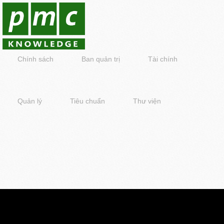
Chính sách
Ban quản trị
Tài chính
Quản lý
Tiêu chuẩn
Thư viện