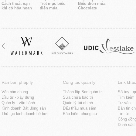
Cách thoát nạn
Tiết mục biểu
Biểu diễn múa
khi có hỏa hoạn
diễn múa
Chocolate
Văn bản pháp lý
Công tác quản lý
Link khác
Văn bản chung
Thành lập Ban quản trị
Sổ tay - q
Đầu tư - xây dưng
Sửa chữa bảo trì
Tìm kiếm 
Quản lý - vận hành
Quản lý tài chính
Tư vấn
Kinh doanh Bất động sản
Đấu thầu mua sắm
Bản tin c
Thủ tục kinh doanh bể bơi
Bảo hiểm chung cư
Tin tức
Cộng đồn
Danh sách