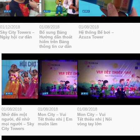
01/12/2018
01/08/2018
01/08/2018
Sky City Towers –
Bổ sung Bảng
Hệ thống Bể bơi –
Ngày hội cư dân
Hướng dẫn thoát
Azuza Tower
hiểm trên Bảng
thông tin cư dân
01/08/2018
01/08/2018
01/08/2018
Nhớ đến một
Mon City – Vui
Mon City – Vui
người, để nhớ
Tết thiếu nhi | Em
Tết thiếu nhi | Nối
mọi người – Sky
muốn làm
vòng tay lớn
City Towers