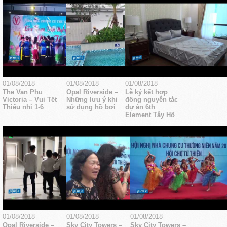
01/08/2018
01/08/2018
01/08/2018
The Van Phu
Opal Riverside –
Lễ ký kết hợp
Victoria – Vui Tết
Những lưu ý khi
đồng nguyễn tắc
Thiếu nhi 1-6
sử dụng hồ bơi
dự án 6th
Element Tây Hồ
01/08/2018
01/08/2018
01/08/2018
Opal Riverside –
Sky City Towers –
Sky City Towers –