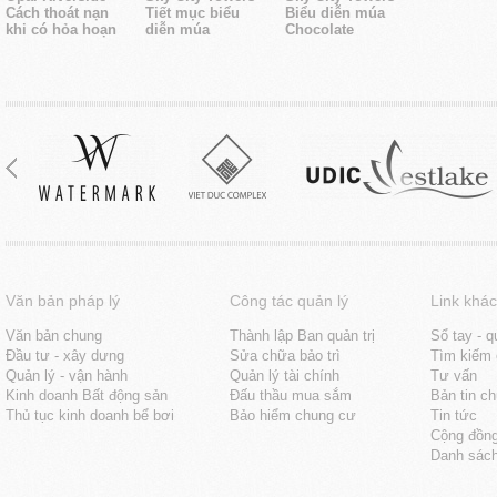
Cách thoát nạn
Tiết mục biểu
Biểu diễn múa
khi có hỏa hoạn
diễn múa
Chocolate
Văn bản pháp lý
Công tác quản lý
Link khác
Văn bản chung
Thành lập Ban quản trị
Sổ tay - q
Đầu tư - xây dưng
Sửa chữa bảo trì
Tìm kiếm 
Quản lý - vận hành
Quản lý tài chính
Tư vấn
Kinh doanh Bất động sản
Đấu thầu mua sắm
Bản tin c
Thủ tục kinh doanh bể bơi
Bảo hiểm chung cư
Tin tức
Cộng đồn
Danh sách