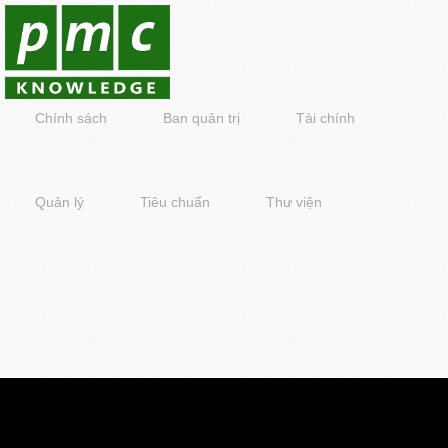
Chính sách
Ban quản trị
Tài chính
Quản lý
Tiêu chuẩn
Thư viện