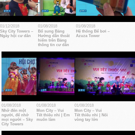
01/12/2018
01/08/2018
01/08/2018
Sky City Towers –
Bổ sung Bảng
Hệ thống Bể bơi –
Ngày hội cư dân
Hướng dẫn thoát
Azuza Tower
hiểm trên Bảng
thông tin cư dân
01/08/2018
01/08/2018
01/08/2018
Nhớ đến một
Mon City – Vui
Mon City – Vui
người, để nhớ
Tết thiếu nhi | Em
Tết thiếu nhi | Nối
mọi người – Sky
muốn làm
vòng tay lớn
City Towers