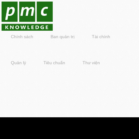
Chính sách
Ban quản trị
Tài chính
Quản lý
Tiêu chuẩn
Thư viện