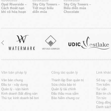
01/08/2018
01/08/2018
01/08/2018
Opal Riverside –
Sky City Towers –
Sky City Towers –
Cách thoát nạn
Tiết mục biểu
Biểu diễn múa
khi có hỏa hoạn
diễn múa
Chocolate
Văn bản pháp lý
Công tác quản lý
Link khác
Văn bản chung
Thành lập Ban quản trị
Sổ tay - q
Đầu tư - xây dưng
Sửa chữa bảo trì
Tìm kiếm 
Quản lý - vận hành
Quản lý tài chính
Tư vấn
Kinh doanh Bất động sản
Đấu thầu mua sắm
Bản tin c
Thủ tục kinh doanh bể bơi
Bảo hiểm chung cư
Tin tức
Cộng đồn
Danh sách