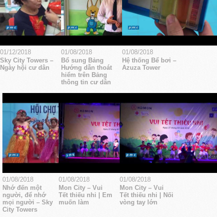
01/12/2018
01/08/2018
01/08/2018
Sky City Towers –
Bổ sung Bảng
Hệ thống Bể bơi –
Ngày hội cư dân
Hướng dẫn thoát
Azuza Tower
hiểm trên Bảng
thông tin cư dân
01/08/2018
01/08/2018
01/08/2018
Nhớ đến một
Mon City – Vui
Mon City – Vui
người, để nhớ
Tết thiếu nhi | Em
Tết thiếu nhi | Nối
mọi người – Sky
muốn làm
vòng tay lớn
City Towers