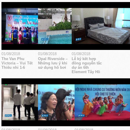
01/08/2018
01/08/2018
01/08/2018
The Van Phu
Opal Riverside –
Lễ ký kết hợp
Victoria – Vui Tết
Những lưu ý khi
đồng nguyễn tắc
Thiếu nhi 1-6
sử dụng hồ bơi
dự án 6th
Element Tây Hồ