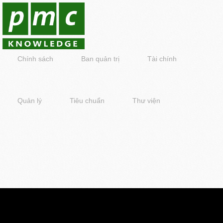
Chính sách
Ban quản trị
Tài chính
Quản lý
Tiêu chuẩn
Thư viện