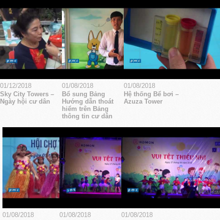
01/12/2018
01/08/2018
01/08/2018
Sky City Towers –
Bổ sung Bảng
Hệ thống Bể bơi –
Ngày hội cư dân
Hướng dẫn thoát
Azuza Tower
hiểm trên Bảng
thông tin cư dân
01/08/2018
01/08/2018
01/08/2018