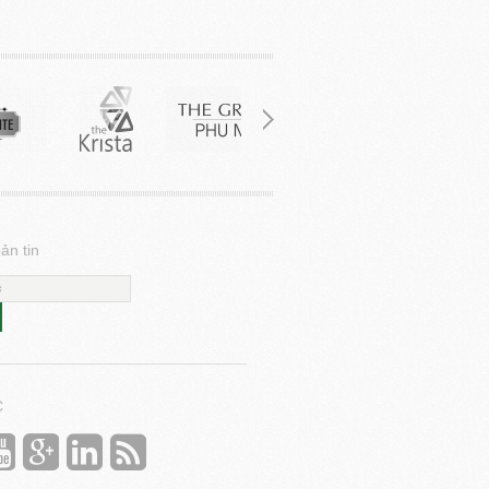
ản tin
C