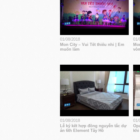
01/08/2018
01/
Mon City – Vui Tết thiếu nhi | Em
Mon
muốn làm
vòn
01/08/2018
01/
Lễ ký kết hợp đồng nguyễn tắc dự
Opa
án 6th Element Tây Hồ
khi