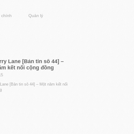
 chính
Quản lý
ry Lane [Bản tin sô 44] –
ăm kết nối cộng đồng
15
Lane [Bản tin sô 44] – Một năm kết nối
g