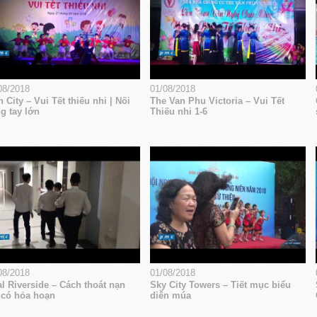
08/2018
01/08/2018
 City – Vui Tết thiếu nhi | Nối
The Van Phu Victoria – Vui Tết
g tay lớn
Thiếu nhi 1-6
08/2018
01/08/2018
l Riverside – Cách thoát nạn
Sky City Towers – Tiết mục biểu
 có hỏa hoạn
diễn múa