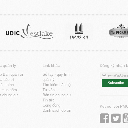
c quản lý
Link khác
Đăng ký nhận b
p Ban quản trị
Sổ tay - quy trình
 bảo trì
quản lý
Subscribe
tài chính
Tìm kiếm căn hộ
u mua sắm
Tư vấn
m chung cư
Bản tin chung cư
Tin tức
Cộng đồng
Kết nối với PM
Danh sách dự án