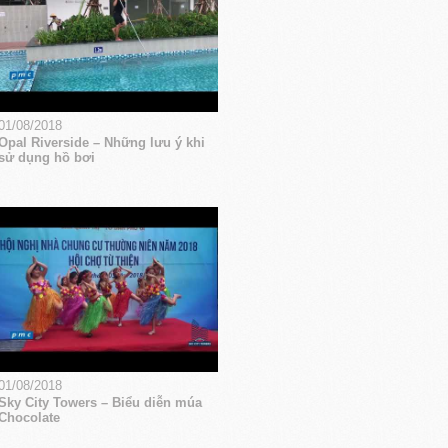
01/08/2018
Opal Riverside – Những lưu ý khi
sử dụng hồ bơi
01/08/2018
Sky City Towers – Biểu diễn múa
Chocolate