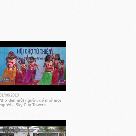
01/08/2018
Nhớ đến một người, để nhớ mọi
người – Sky City Towers