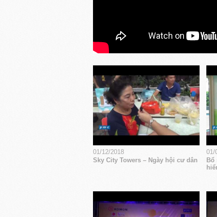
01/12/2018
01/
Sky City Towers – Ngày hội cư dân
Bổ 
hiể