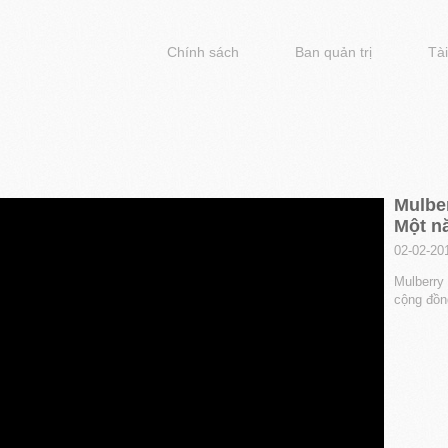
Chính sách
Ban quản trị
Tài
Mulber
Một n
02-02-20
Mulberry 
cộng đồn