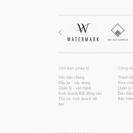
Văn bản pháp lý
Công tá
Văn bản chung
Thành lậ
Đầu tư - xây dưng
Sửa chữa
Quản lý - vận hành
Quản lý 
Kinh doanh Bất động sản
Đấu thầ
Thủ tục kinh doanh bể
Bảo hiể
bơi