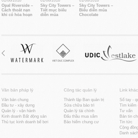
01/08/2018
01/08/2018
01/08/2018
Opal Riverside –
Sky City Towers –
Sky City Towers –
Cách thoát nạn
Tiết mục biểu
Biểu diễn múa
khi có hỏa hoạn
diễn múa
Chocolate
Văn bản pháp lý
Công tác quản lý
Link khác
Văn bản chung
Thành lập Ban quản trị
Sổ tay - q
Đầu tư - xây dưng
Sửa chữa bảo trì
Tìm kiếm 
Quản lý - vận hành
Quản lý tài chính
Tư vấn
Kinh doanh Bất động sản
Đấu thầu mua sắm
Bản tin c
Thủ tục kinh doanh bể bơi
Bảo hiểm chung cư
Tin tức
Cộng đồn
Danh sách