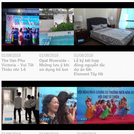
01/08/2018
01/08/2018
01/08/2018
The Van Phu
Opal Riverside –
Lễ ký kết hợp
Victoria – Vui Tết
Những lưu ý khi
đồng nguyễn tắc
Thiếu nhi 1-6
sử dụng hồ bơi
dự án 6th
Element Tây Hồ