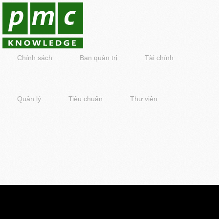
Chính sách
Ban quản trị
Tài chính
Quản lý
Tiêu chuẩn
Thư viện