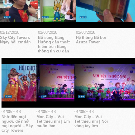
01/12/2018
01/08/2018
01/08/2018
Sky City Towers –
Bổ sung Bảng
Hệ thống Bể bơi –
Ngày hội cư dân
Hướng dẫn thoát
Azuza Tower
hiểm trên Bảng
thông tin cư dân
01/08/2018
01/08/2018
01/08/2018
Nhớ đến một
Mon City – Vui
Mon City – Vui
người, để nhớ
Tết thiếu nhi | Em
Tết thiếu nhi | Nối
mọi người – Sky
muốn làm
vòng tay lớn
City Towers