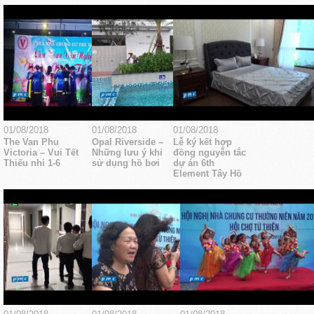
01/08/2018
01/08/2018
01/08/2018
The Van Phu
Opal Riverside –
Lễ ký kết hợp
Victoria – Vui Tết
Những lưu ý khi
đồng nguyễn tắc
Thiếu nhi 1-6
sử dụng hồ bơi
dự án 6th
Element Tây Hồ