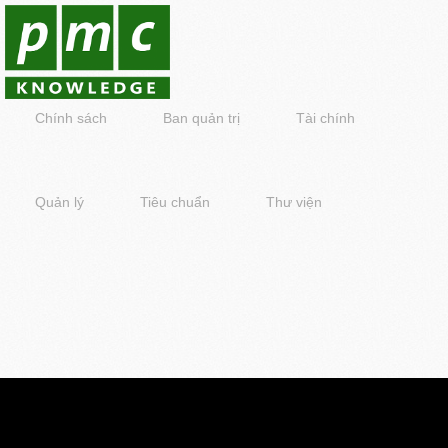
Chính sách
Ban quản trị
Tài chính
Quản lý
Tiêu chuẩn
Thư viện