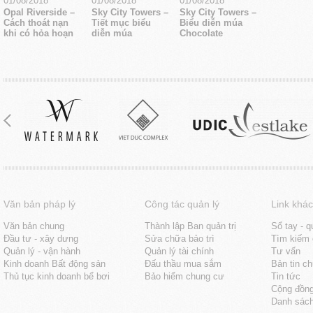
01/08/2018
01/08/2018
01/08/2018
Opal Riverside –
Sky City Towers –
Sky City Towers –
Cách thoát nạn
Tiết mục biểu
Biểu diễn múa
khi có hỏa hoạn
diễn múa
Chocolate
Văn bản pháp lý
Công tác quản lý
Link khác
Văn bản chung
Thành lập Ban quản trị
Sổ tay - q
Đầu tư - xây dưng
Sửa chữa bảo trì
Tìm kiếm 
Quản lý - vận hành
Quản lý tài chính
Tư vấn
Kinh doanh Bất động sản
Đấu thầu mua sắm
Bản tin c
Thủ tục kinh doanh bể bơi
Bảo hiểm chung cư
Tin tức
Cộng đồn
Danh sách