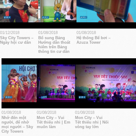
01/12/2018
01/08/2018
01/08/2018
Sky City Towers –
Bổ sung Bảng
Hệ thống Bể bơi –
Ngày hội cư dân
Hướng dẫn thoát
Azuza Tower
hiểm trên Bảng
thông tin cư dân
01/08/2018
01/08/2018
01/08/2018
Nhớ đến một
Mon City – Vui
Mon City – Vui
người, để nhớ
Tết thiếu nhi | Em
Tết thiếu nhi | Nối
mọi người – Sky
muốn làm
vòng tay lớn
City Towers