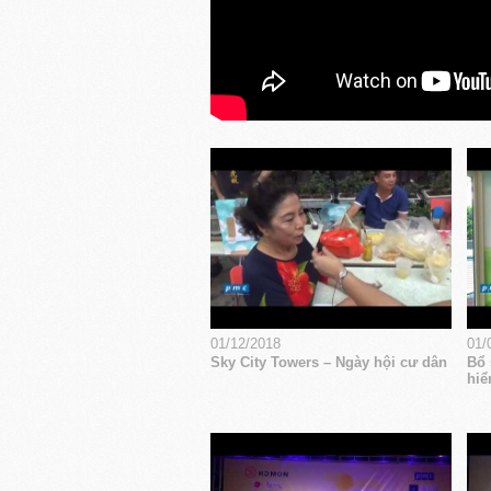
01/12/2018
01/
Sky City Towers – Ngày hội cư dân
Bổ 
hiể