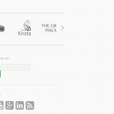
ản tin
C