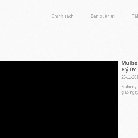
Chính sách
Ban quản trị
Tài
Mulber
Ký ức 
25-11-20
Mulberry 
giáo ngà