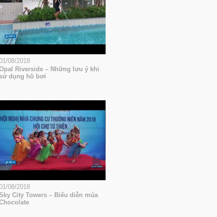
01/08/2018
Opal Riverside – Những lưu ý khi
sử dụng hồ bơi
01/08/2018
Sky City Towers – Biểu diễn múa
Chocolate