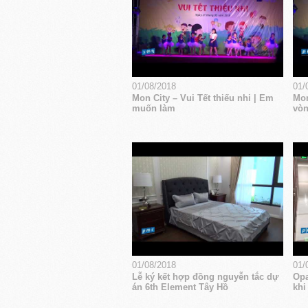
01/08/2018
01/
Mon City – Vui Tết thiếu nhi | Em
Mon
muốn làm
vòn
01/08/2018
01/
Lễ ký kết hợp đồng nguyễn tắc dự
Opa
án 6th Element Tây Hồ
khi