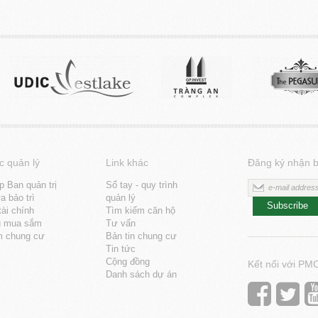
c quản lý
Link khác
Đăng ký nhận b
p Ban quản trị
Sổ tay - quy trình
 bảo trì
quản lý
Subscribe
tài chính
Tìm kiếm căn hộ
u mua sắm
Tư vấn
m chung cư
Bản tin chung cư
Tin tức
Cộng đồng
Kết nối với PM
Danh sách dự án