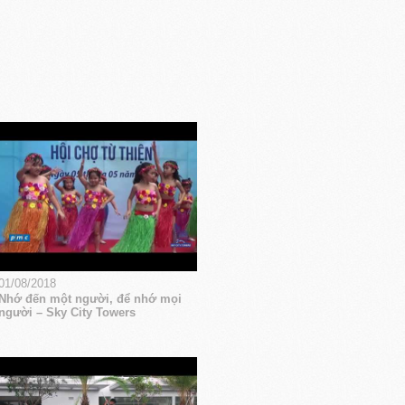
01/08/2018
Nhớ đến một người, để nhớ mọi
người – Sky City Towers