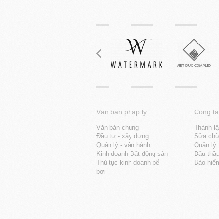
Văn bản pháp lý
Công tá
Văn bản chung
Thành lậ
Đầu tư - xây dưng
Sửa chữa
Quản lý - vận hành
Quản lý 
Kinh doanh Bất động sản
Đấu thầ
Thủ tục kinh doanh bể
Bảo hiể
bơi