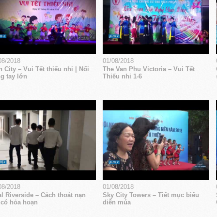
08/2018
01/08/2018
 City – Vui Tết thiếu nhi | Nối
The Van Phu Victoria – Vui Tết
g tay lớn
Thiếu nhi 1-6
08/2018
01/08/2018
l Riverside – Cách thoát nạn
Sky City Towers – Tiết mục biểu
 có hỏa hoạn
diễn múa