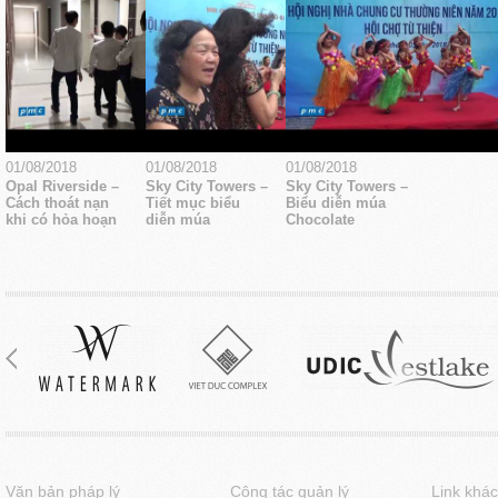
01/08/2018
01/08/2018
01/08/2018
Opal Riverside –
Sky City Towers –
Sky City Towers –
Cách thoát nạn
Tiết mục biểu
Biểu diễn múa
khi có hỏa hoạn
diễn múa
Chocolate
Văn bản pháp lý
Công tác quản lý
Link khác