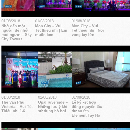
01/08/2018
01/08/2018
01/08/2018
Nhớ đến một
Mon City – Vui
Mon City – Vui
người, để nhớ
Tết thiếu nhi | Em
Tết thiếu nhi | Nối
mọi người – Sky
muốn làm
vòng tay lớn
City Towers
01/08/2018
01/08/2018
01/08/2018
The Van Phu
Opal Riverside –
Lễ ký kết hợp
Victoria – Vui Tết
Những lưu ý khi
đồng nguyễn tắc
Thiếu nhi 1-6
sử dụng hồ bơi
dự án 6th
Element Tây Hồ