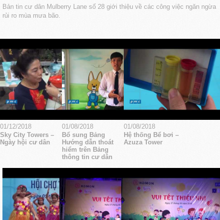
Bản tin cư dân Mulberry Lane số 28 giới thiệu về các công việc ngăn ngừa
rủi ro mùa mưa bão.
01/12/2018
01/08/2018
01/08/2018
Sky City Towers –
Bổ sung Bảng
Hệ thống Bể bơi –
Ngày hội cư dân
Hướng dẫn thoát
Azuza Tower
hiểm trên Bảng
thông tin cư dân