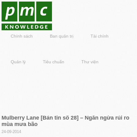
Chính sách
Ban quản trị
Tài chính
Quản lý
Tiêu chuẩn
Thư viện
Mulberry Lane [Bản tin số 28] – Ngăn ngừa rủi ro
mùa mưa bão
24-09-2014