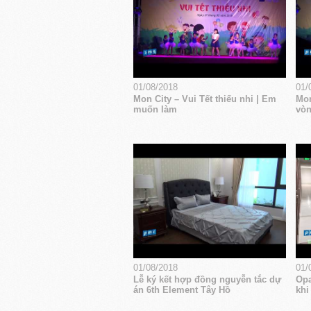
01/08/2018
01/
Mon City – Vui Tết thiếu nhi | Em
Mon
muốn làm
vòn
01/08/2018
01/
Lễ ký kết hợp đồng nguyễn tắc dự
Opa
án 6th Element Tây Hồ
khi