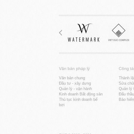
Văn bản pháp lý
Công tá
Văn bản chung
Thành lậ
Đầu tư - xây dưng
Sửa chữa
Quản lý - vận hành
Quản lý 
Kinh doanh Bất động sản
Đấu thầ
Thủ tục kinh doanh bể
Bảo hiể
bơi