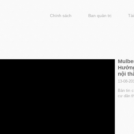
Chính sách
Ban quản trị
Tài
Mulber
Hướng
nội th
13-08-20
Bản tin 
cư dân th