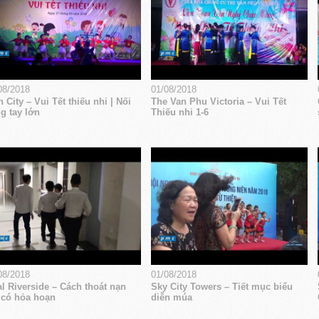
08/2018
01/08/2018
 City – Vui Tết thiếu nhi | Nối
The Van Phu Victoria – Vui Tết
g tay lớn
Thiếu nhi 1-6
08/2018
01/08/2018
l Riverside – Cách thoát nạn
Sky City Towers – Tiết mục biểu
 có hỏa hoạn
diễn múa