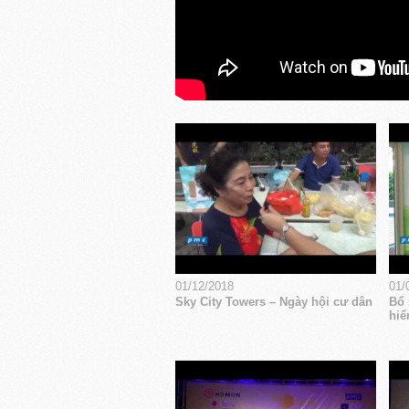
01/12/2018
01/
Sky City Towers – Ngày hội cư dân
Bổ 
hiể