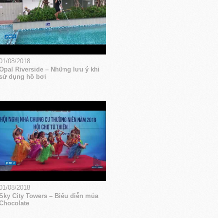
01/08/2018
Opal Riverside – Những lưu ý khi
sử dụng hồ bơi
01/08/2018
Sky City Towers – Biểu diễn múa
Chocolate