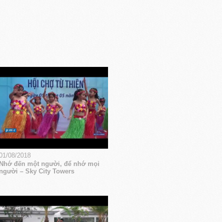
01/08/2018
Nhớ đến một người, để nhớ mọi
người – Sky City Towers