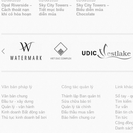
01/08/2018
01/08/2018
01/08/2018
Opal Riverside –
Sky City Towers –
Sky City Towers –
Cách thoát nạn
Tiết mục biểu
Biểu diễn múa
khi có hỏa hoạn
diễn múa
Chocolate
Văn bản pháp lý
Công tác quản lý
Link khác
Văn bản chung
Thành lập Ban quản trị
Sổ tay - q
Đầu tư - xây dưng
Sửa chữa bảo trì
Tìm kiếm 
Quản lý - vận hành
Quản lý tài chính
Tư vấn
Kinh doanh Bất động sản
Đấu thầu mua sắm
Bản tin c
Thủ tục kinh doanh bể bơi
Bảo hiểm chung cư
Tin tức
Cộng đồn
Danh sách