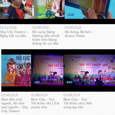
01/12/2018
01/08/2018
01/08/2018
Sky City Towers –
Bổ sung Bảng
Hệ thống Bể bơi –
Ngày hội cư dân
Hướng dẫn thoát
Azuza Tower
hiểm trên Bảng
thông tin cư dân
01/08/2018
01/08/2018
01/08/2018
Nhớ đến một
Mon City – Vui
Mon City – Vui
người, để nhớ
Tết thiếu nhi | Em
Tết thiếu nhi | Nối
mọi người – Sky
muốn làm
vòng tay lớn
City Towers