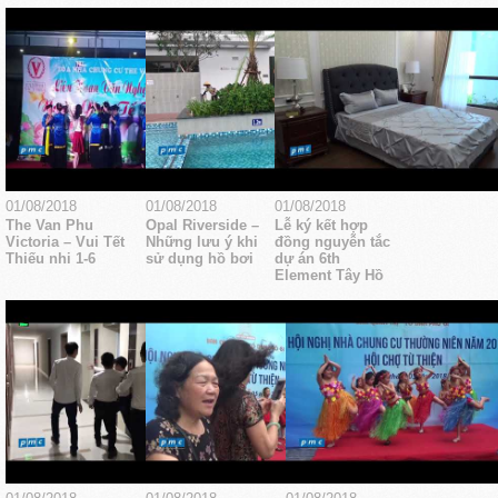
01/08/2018
01/08/2018
01/08/2018
The Van Phu
Opal Riverside –
Lễ ký kết hợp
Victoria – Vui Tết
Những lưu ý khi
đồng nguyễn tắc
Thiếu nhi 1-6
sử dụng hồ bơi
dự án 6th
Element Tây Hồ