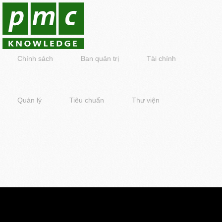
Chính sách
Ban quản trị
Tài chính
Quản lý
Tiêu chuẩn
Thư viện