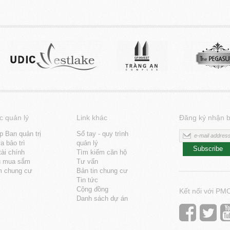
c quản lý
Link khác
Đăng ký nhận b
p Ban quản trị
Sổ tay - quy trình
 bảo trì
quản lý
Subscribe
tài chính
Tìm kiếm căn hộ
u mua sắm
Tư vấn
m chung cư
Bản tin chung cư
Tin tức
Cộng đồng
Kết nối với PM
Danh sách dự án