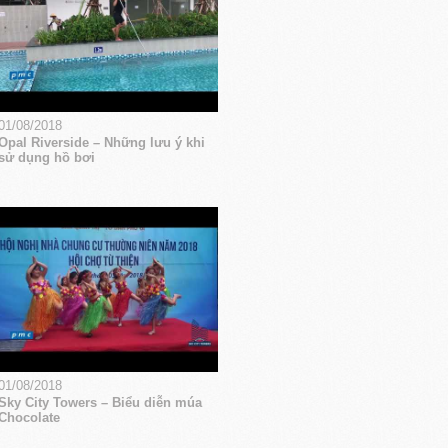
01/08/2018
Opal Riverside – Những lưu ý khi
sử dụng hồ bơi
01/08/2018
Sky City Towers – Biểu diễn múa
Chocolate