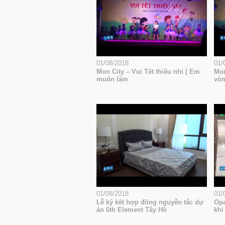
01/08/2018
01/
Mon City – Vui Tết thiếu nhi | Em
Mon
muốn làm
vòn
01/08/2018
01/
Lễ ký kết hợp đồng nguyễn tắc dự
Opa
án 6th Element Tây Hồ
khi