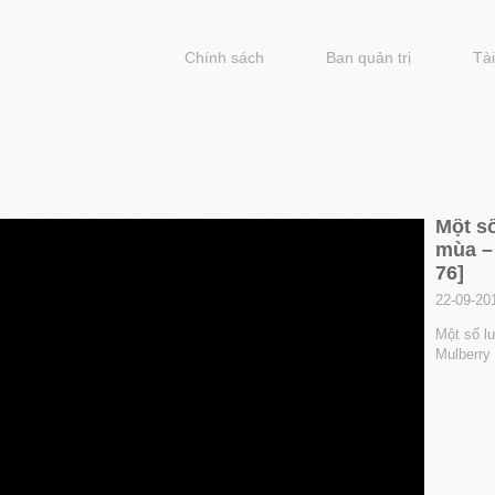
Chính sách
Ban quản trị
Tài
Một số
mùa – 
76]
22-09-20
Một số lư
Mulberry 