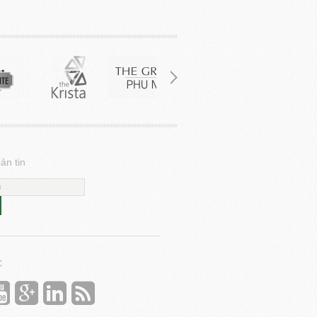
ản tin
C