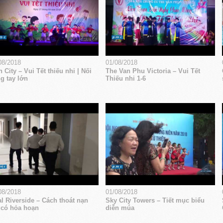
08/2018
01/08/2018
 City – Vui Tết thiếu nhi | Nối
The Van Phu Victoria – Vui Tết
g tay lớn
Thiếu nhi 1-6
08/2018
01/08/2018
l Riverside – Cách thoát nạn
Sky City Towers – Tiết mục biểu
 có hỏa hoạn
diễn múa