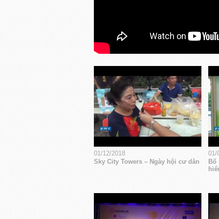
01/12/2018
01/
Sky City Towers – Ngày hội cư dân
Bổ 
hiể