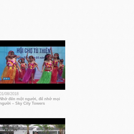
01/08/2018
Nhớ đến một người, để nhớ mọi
người – Sky City Towers