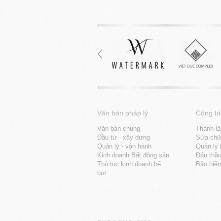
Văn bản pháp lý
Công tá
Văn bản chung
Thành lậ
Đầu tư - xây dưng
Sửa chữa
Quản lý - vận hành
Quản lý 
Kinh doanh Bất động sản
Đấu thầ
Thủ tục kinh doanh bể
Bảo hiể
bơi