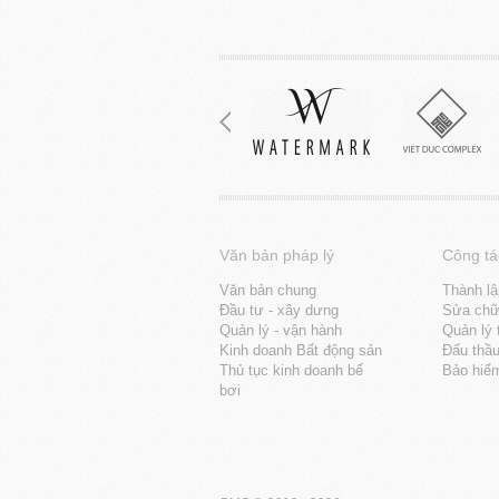
Văn bản pháp lý
Công tá
Văn bản chung
Thành lậ
Đầu tư - xây dưng
Sửa chữa
Quản lý - vận hành
Quản lý 
Kinh doanh Bất động sản
Đấu thầ
Thủ tục kinh doanh bể
Bảo hiể
bơi