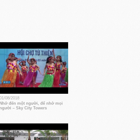
01/08/2018
Nhớ đến một người, để nhớ mọi
người – Sky City Towers