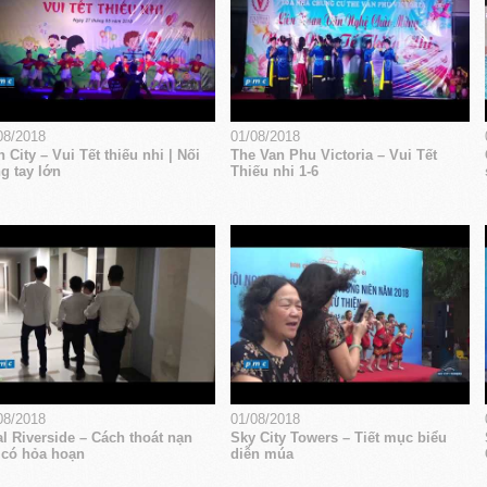
08/2018
01/08/2018
 City – Vui Tết thiếu nhi | Nối
The Van Phu Victoria – Vui Tết
g tay lớn
Thiếu nhi 1-6
08/2018
01/08/2018
l Riverside – Cách thoát nạn
Sky City Towers – Tiết mục biểu
 có hỏa hoạn
diễn múa