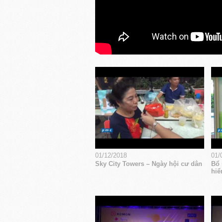
01/12/2018
01/
Sky City Towers – Ngày hội cư dân
Bổ 
hiể