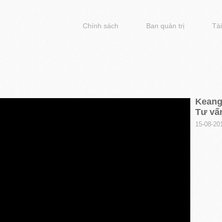
Chính sách
Ban quản trị
Tài
Keang
Tư vấ
15-08-20