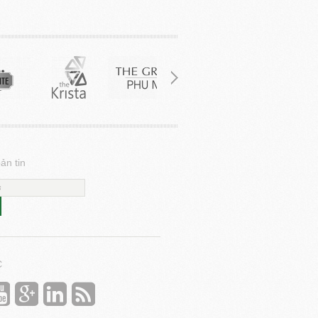
ản tin
C