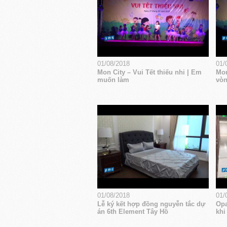
01/08/2018
01/
Mon City – Vui Tết thiếu nhi | Em
Mon
muốn làm
vòn
01/08/2018
01/
Lễ ký kết hợp đồng nguyễn tắc dự
Opa
án 6th Element Tây Hồ
khi