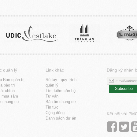
c quản lý
Link khác
Đăng ký nhận b
p Ban quản trị
Sổ tay - quy trình
 bảo trì
quản lý
Subscribe
tài chính
Tìm kiếm căn hộ
u mua sắm
Tư vấn
m chung cư
Bản tin chung cư
Tin tức
Cộng đồng
Kết nối với PM
Danh sách dự án