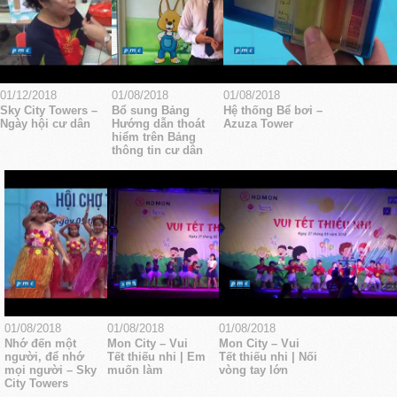
01/12/2018
01/08/2018
01/08/2018
Sky City Towers –
Bổ sung Bảng
Hệ thống Bể bơi –
Ngày hội cư dân
Hướng dẫn thoát
Azuza Tower
hiểm trên Bảng
thông tin cư dân
01/08/2018
01/08/2018
01/08/2018
Nhớ đến một
Mon City – Vui
Mon City – Vui
người, để nhớ
Tết thiếu nhi | Em
Tết thiếu nhi | Nối
mọi người – Sky
muốn làm
vòng tay lớn
City Towers