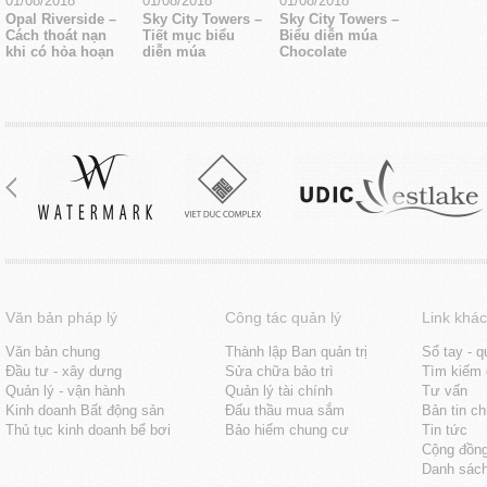
01/08/2018
01/08/2018
01/08/2018
Opal Riverside –
Sky City Towers –
Sky City Towers –
Cách thoát nạn
Tiết mục biểu
Biểu diễn múa
khi có hỏa hoạn
diễn múa
Chocolate
Văn bản pháp lý
Công tác quản lý
Link khác
Văn bản chung
Thành lập Ban quản trị
Sổ tay - q
Đầu tư - xây dưng
Sửa chữa bảo trì
Tìm kiếm 
Quản lý - vận hành
Quản lý tài chính
Tư vấn
Kinh doanh Bất động sản
Đấu thầu mua sắm
Bản tin c
Thủ tục kinh doanh bể bơi
Bảo hiểm chung cư
Tin tức
Cộng đồn
Danh sách