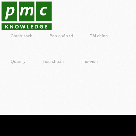
Chính sách
Ban quản trị
Tài chính
Quản lý
Tiêu chuẩn
Thư viện