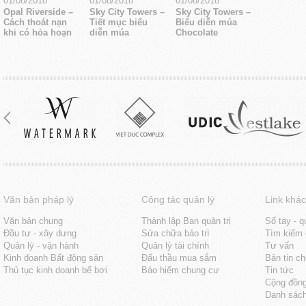
01/08/2018
01/08/2018
01/08/2018
Opal Riverside –
Sky City Towers –
Sky City Towers –
Cách thoát nạn
Tiết mục biểu
Biểu diễn múa
khi có hỏa hoạn
diễn múa
Chocolate
Văn bản pháp lý
Công tác quản lý
Link khác
Văn bản chung
Thành lập Ban quản trị
Sổ tay - q
Đầu tư - xây dưng
Sửa chữa bảo trì
Tìm kiếm 
Quản lý - vận hành
Quản lý tài chính
Tư vấn
Kinh doanh Bất động sản
Đấu thầu mua sắm
Bản tin c
Thủ tục kinh doanh bể bơi
Bảo hiểm chung cư
Tin tức
Cộng đồn
Danh sách