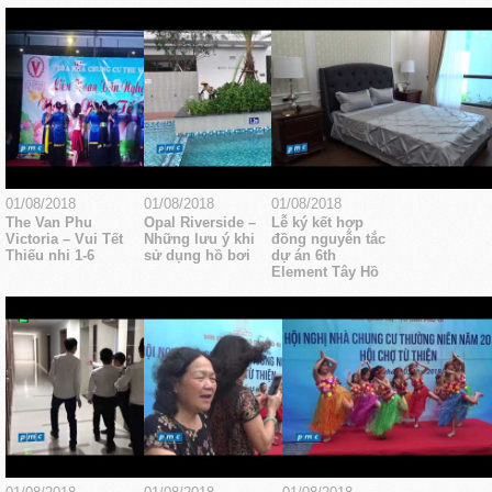
01/08/2018
01/08/2018
01/08/2018
The Van Phu
Opal Riverside –
Lễ ký kết hợp
Victoria – Vui Tết
Những lưu ý khi
đồng nguyễn tắc
Thiếu nhi 1-6
sử dụng hồ bơi
dự án 6th
Element Tây Hồ