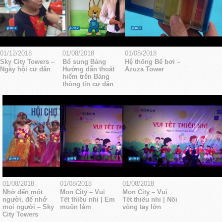
01/12/2018
01/08/2018
01/08/2018
Sky City Towers –
Bổ sung Bảng
Hệ thống Bể bơi –
Ngày hội cư dân
Hướng dẫn thoát
Azuza Tower
hiểm trên Bảng
thông tin cư dân
01/08/2018
01/08/2018
01/08/2018
Nhớ đến một
Mon City – Vui
Mon City – Vui
người, để nhớ
Tết thiếu nhi | Em
Tết thiếu nhi | Nối
mọi người – Sky
muốn làm
vòng tay lớn
City Towers