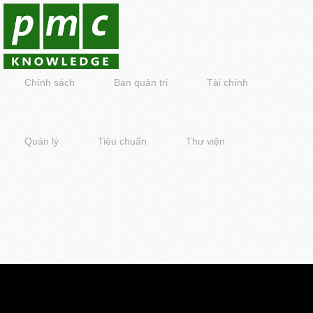
Chính sách
Ban quản trị
Tài chính
Quản lý
Tiêu chuẩn
Thư viện