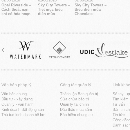
01/08/2018
01/08/2018
01/08/2018
Opal Riverside –
Sky City Towers –
Sky City Towers –
Cách thoát nạn
Tiết mục biểu
Biểu diễn múa
khi có hỏa hoạn
diễn múa
Chocolate
Văn bản pháp lý
Công tác quản lý
Link khác
Văn bản chung
Thành lập Ban quản trị
Sổ tay - q
Đầu tư - xây dưng
Sửa chữa bảo trì
Tìm kiếm 
Quản lý - vận hành
Quản lý tài chính
Tư vấn
Kinh doanh Bất động sản
Đấu thầu mua sắm
Bản tin c
Thủ tục kinh doanh bể bơi
Bảo hiểm chung cư
Tin tức
Cộng đồn
Danh sách