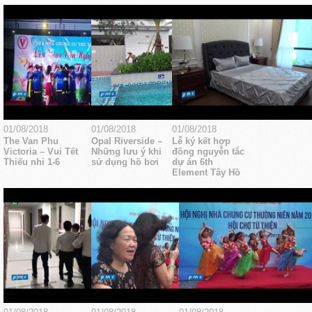
01/08/2018
01/08/2018
01/08/2018
The Van Phu
Opal Riverside –
Lễ ký kết hợp
Victoria – Vui Tết
Những lưu ý khi
đồng nguyễn tắc
Thiếu nhi 1-6
sử dụng hồ bơi
dự án 6th
Element Tây Hồ