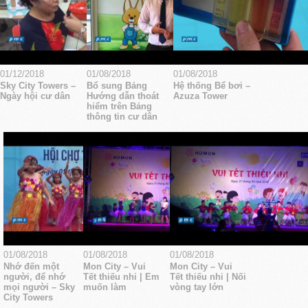
01/12/2018
01/08/2018
01/08/2018
Sky City Towers –
Bổ sung Bảng
Hệ thống Bể bơi –
Ngày hội cư dân
Hướng dẫn thoát
Azuza Tower
hiểm trên Bảng
thông tin cư dân
01/08/2018
01/08/2018
01/08/2018
Nhớ đến một
Mon City – Vui
Mon City – Vui
người, để nhớ
Tết thiếu nhi | Em
Tết thiếu nhi | Nối
mọi người – Sky
muốn làm
vòng tay lớn
City Towers