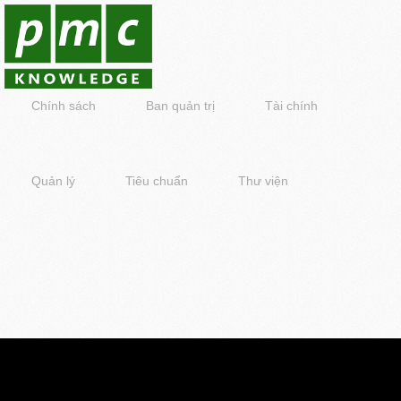
Chính sách
Ban quản trị
Tài chính
Quản lý
Tiêu chuẩn
Thư viện