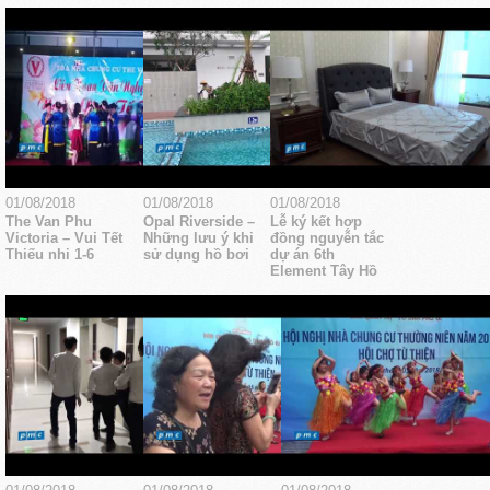
01/08/2018
01/08/2018
01/08/2018
The Van Phu
Opal Riverside –
Lễ ký kết hợp
Victoria – Vui Tết
Những lưu ý khi
đồng nguyễn tắc
Thiếu nhi 1-6
sử dụng hồ bơi
dự án 6th
Element Tây Hồ