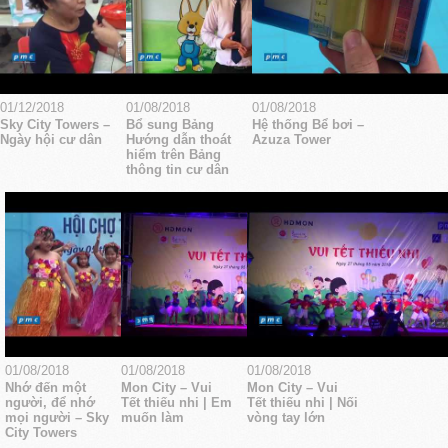
01/12/2018
01/08/2018
01/08/2018
Sky City Towers –
Bổ sung Bảng
Hệ thống Bể bơi –
Ngày hội cư dân
Hướng dẫn thoát
Azuza Tower
hiểm trên Bảng
thông tin cư dân
01/08/2018
01/08/2018
01/08/2018
Nhớ đến một
Mon City – Vui
Mon City – Vui
người, để nhớ
Tết thiếu nhi | Em
Tết thiếu nhi | Nối
mọi người – Sky
muốn làm
vòng tay lớn
City Towers