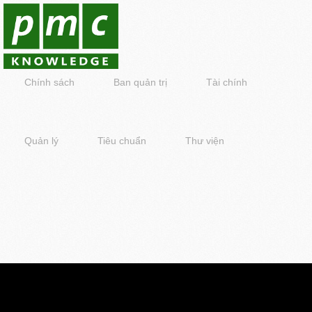
Chính sách
Ban quản trị
Tài chính
Quản lý
Tiêu chuẩn
Thư viện