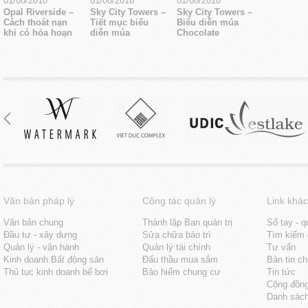
01/08/2018
01/08/2018
01/08/2018
Opal Riverside –
Sky City Towers –
Sky City Towers –
Cách thoát nạn
Tiết mục biểu
Biểu diễn múa
khi có hỏa hoạn
diễn múa
Chocolate
Văn bản pháp lý
Công tác quản lý
Link khác
Văn bản chung
Thành lập Ban quản trị
Sổ tay - q
Đầu tư - xây dưng
Sửa chữa bảo trì
Tìm kiếm 
Quản lý - vận hành
Quản lý tài chính
Tư vấn
Kinh doanh Bất động sản
Đấu thầu mua sắm
Bản tin c
Thủ tục kinh doanh bể bơi
Bảo hiểm chung cư
Tin tức
Cộng đồn
Danh sách