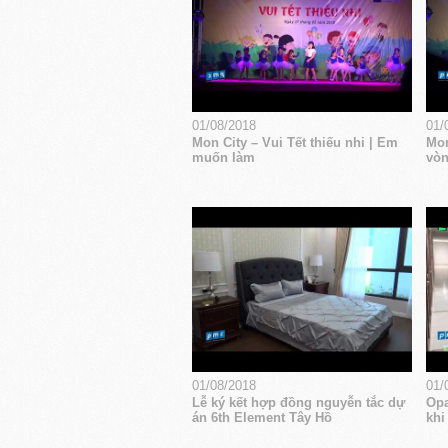
01/08/2018
01/
Mon City – Vui Tết thiếu nhi | Em
Mon
muốn làm
vòn
01/08/2018
01/
Lễ ký kết hợp đồng nguyễn tắc dự
Opa
án 6th Element Tây Hồ
khi