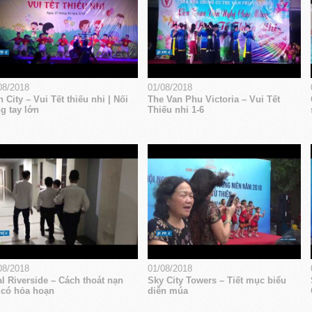
08/2018
01/08/2018
 City – Vui Tết thiếu nhi | Nối
The Van Phu Victoria – Vui Tết
g tay lớn
Thiếu nhi 1-6
08/2018
01/08/2018
l Riverside – Cách thoát nạn
Sky City Towers – Tiết mục biểu
 có hỏa hoạn
diễn múa