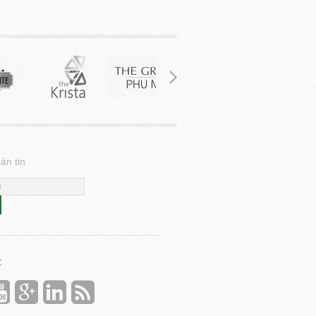
ản tin
C