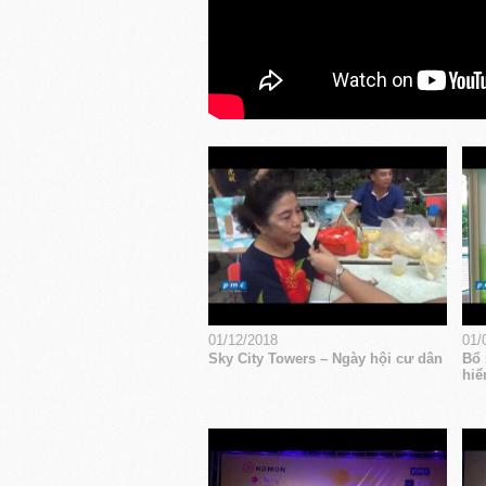
01/12/2018
01/
Sky City Towers – Ngày hội cư dân
Bổ 
hiể