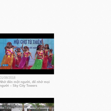
01/08/2018
Nhớ đến một người, để nhớ mọi
người – Sky City Towers