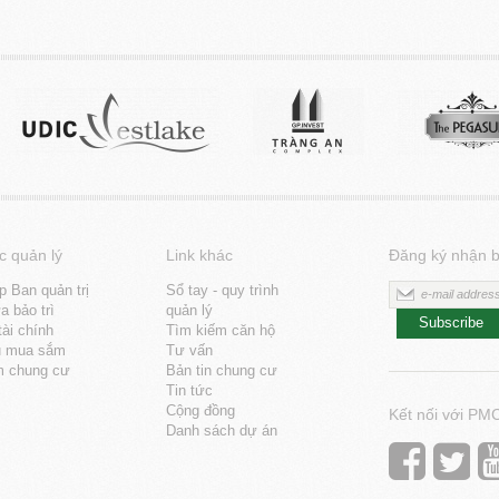
c quản lý
Link khác
Đăng ký nhận b
p Ban quản trị
Sổ tay - quy trình
 bảo trì
quản lý
Subscribe
tài chính
Tìm kiếm căn hộ
u mua sắm
Tư vấn
m chung cư
Bản tin chung cư
Tin tức
Cộng đồng
Kết nối với PM
Danh sách dự án