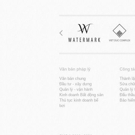
Văn bản pháp lý
Công tá
Văn bản chung
Thành lậ
Đầu tư - xây dưng
Sửa chữa
Quản lý - vận hành
Quản lý 
Kinh doanh Bất động sản
Đấu thầ
Thủ tục kinh doanh bể
Bảo hiể
bơi