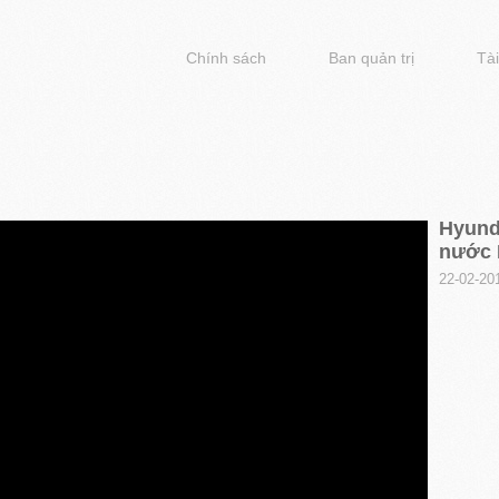
Chính sách
Ban quản trị
Tài
Hyunda
nước
22-02-20