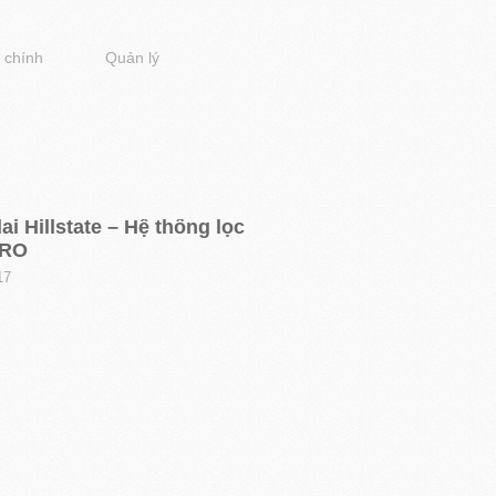
 chính
Quản lý
i Hillstate – Hệ thống lọc
 RO
17