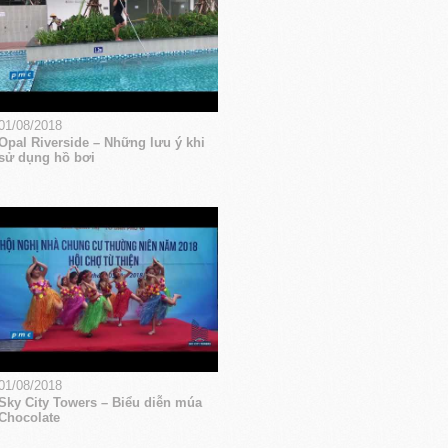
01/08/2018
Opal Riverside – Những lưu ý khi
sử dụng hồ bơi
01/08/2018
Sky City Towers – Biểu diễn múa
Chocolate