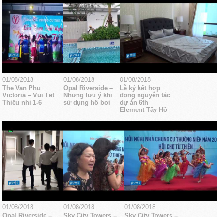
01/08/2018
01/08/2018
01/08/2018
The Van Phu
Opal Riverside –
Lễ ký kết hợp
Victoria – Vui Tết
Những lưu ý khi
đồng nguyễn tắc
Thiếu nhi 1-6
sử dụng hồ bơi
dự án 6th
Element Tây Hồ
01/08/2018
01/08/2018
01/08/2018
Opal Riverside –
Sky City Towers –
Sky City Towers –