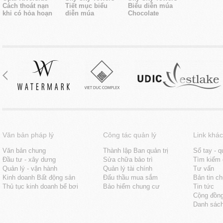
Cách thoát nạn
Tiết mục biểu
Biểu diễn múa
khi có hỏa hoạn
diễn múa
Chocolate
Văn bản pháp lý
Công tác quản lý
Link khác
Văn bản chung
Thành lập Ban quản trị
Sổ tay - q
Đầu tư - xây dưng
Sửa chữa bảo trì
Tìm kiếm 
Quản lý - vận hành
Quản lý tài chính
Tư vấn
Kinh doanh Bất động sản
Đấu thầu mua sắm
Bản tin c
Thủ tục kinh doanh bể bơi
Bảo hiểm chung cư
Tin tức
Cộng đồn
Danh sách