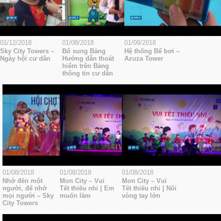
01/12/2018
01/08/2018
01/08/2018
Sky City Towers –
Bổ sung Bảng
Hệ thống Bể bơi –
Ngày hội cư dân
Hướng dẫn thoát
Azuza Tower
hiểm trên Bảng
thông tin cư dân
01/08/2018
01/08/2018
01/08/2018
Nhớ đến một
Mon City – Vui
Mon City – Vui
người, để nhớ
Tết thiếu nhi | Em
Tết thiếu nhi | Nối
mọi người – Sky
muốn làm
vòng tay lớn
City Towers