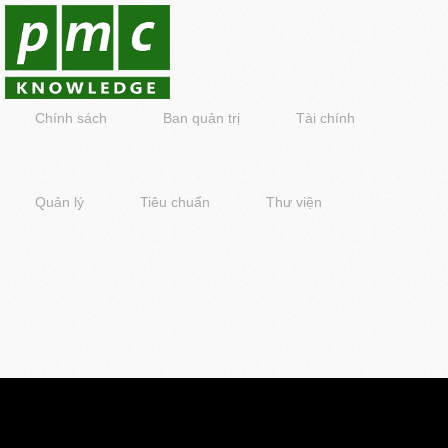
Chính sách
Ban quản trị
Tài chính
Quản lý
Tiêu chuẩn
Thư viện