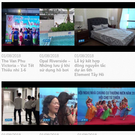
01/08/2018
01/08/2018
01/08/2018
The Van Phu
Opal Riverside –
Lễ ký kết hợp
Victoria – Vui Tết
Những lưu ý khi
đồng nguyễn tắc
Thiếu nhi 1-6
sử dụng hồ bơi
dự án 6th
Element Tây Hồ