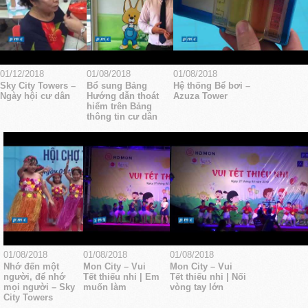
01/12/2018
01/08/2018
01/08/2018
Sky City Towers –
Bổ sung Bảng
Hệ thống Bể bơi –
Ngày hội cư dân
Hướng dẫn thoát
Azuza Tower
hiểm trên Bảng
thông tin cư dân
01/08/2018
01/08/2018
01/08/2018
Nhớ đến một
Mon City – Vui
Mon City – Vui
người, để nhớ
Tết thiếu nhi | Em
Tết thiếu nhi | Nối
mọi người – Sky
muốn làm
vòng tay lớn
City Towers