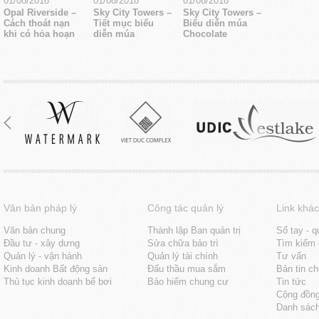
01/08/2018
01/08/2018
01/08/2018
Opal Riverside –
Sky City Towers –
Sky City Towers –
Cách thoát nạn
Tiết mục biểu
Biểu diễn múa
khi có hỏa hoạn
diễn múa
Chocolate
Văn bản pháp lý
Công tác quản lý
Link khác
Văn bản chung
Thành lập Ban quản trị
Sổ tay - q
Đầu tư - xây dưng
Sửa chữa bảo trì
Tìm kiếm 
Quản lý - vận hành
Quản lý tài chính
Tư vấn
Kinh doanh Bất động sản
Đấu thầu mua sắm
Bản tin c
Thủ tục kinh doanh bể bơi
Bảo hiểm chung cư
Tin tức
Cộng đồn
Danh sách