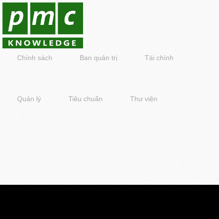
Chính sách
Ban quản trị
Tài chính
Quản lý
Tiêu chuẩn
Thư viện