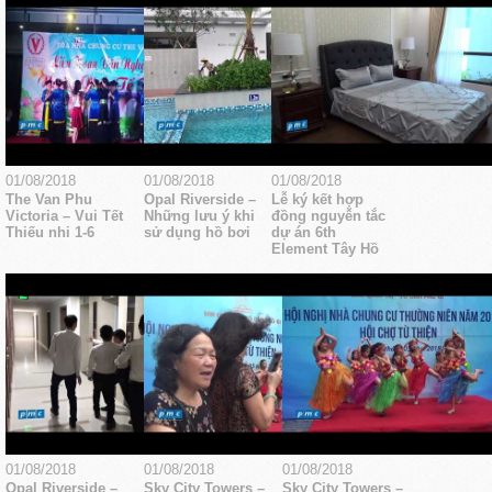
01/08/2018
01/08/2018
01/08/2018
The Van Phu
Opal Riverside –
Lễ ký kết hợp
Victoria – Vui Tết
Những lưu ý khi
đồng nguyễn tắc
Thiếu nhi 1-6
sử dụng hồ bơi
dự án 6th
Element Tây Hồ
01/08/2018
01/08/2018
01/08/2018
Opal Riverside –
Sky City Towers –
Sky City Towers –