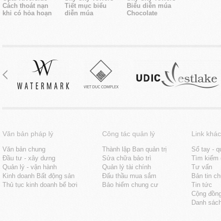
Cách thoát nạn
Tiết mục biểu
Biểu diễn múa
khi có hỏa hoạn
diễn múa
Chocolate
Văn bản pháp lý
Công tác quản lý
Link khác
Văn bản chung
Thành lập Ban quản trị
Sổ tay - q
Đầu tư - xây dưng
Sửa chữa bảo trì
Tìm kiếm 
Quản lý - vận hành
Quản lý tài chính
Tư vấn
Kinh doanh Bất động sản
Đấu thầu mua sắm
Bản tin c
Thủ tục kinh doanh bể bơi
Bảo hiểm chung cư
Tin tức
Cộng đồn
Danh sách