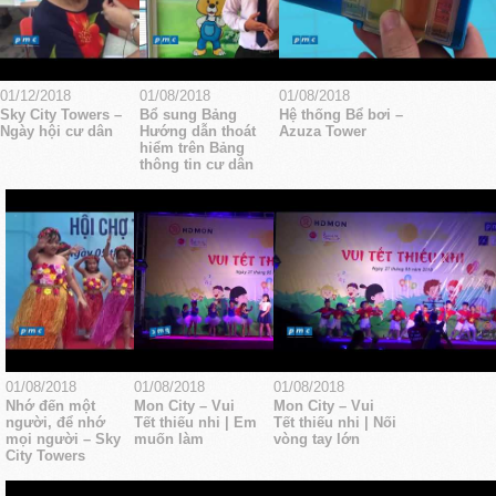
01/12/2018
01/08/2018
01/08/2018
Sky City Towers –
Bổ sung Bảng
Hệ thống Bể bơi –
Ngày hội cư dân
Hướng dẫn thoát
Azuza Tower
hiểm trên Bảng
thông tin cư dân
01/08/2018
01/08/2018
01/08/2018
Nhớ đến một
Mon City – Vui
Mon City – Vui
người, để nhớ
Tết thiếu nhi | Em
Tết thiếu nhi | Nối
mọi người – Sky
muốn làm
vòng tay lớn
City Towers