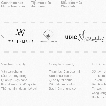
Cách thoát nạn
Tiết mục biểu
Biểu diễn múa
khi có hỏa hoạn
diễn múa
Chocolate
Văn bản pháp lý
Công tác quản lý
Link khác
Văn bản chung
Thành lập Ban quản trị
Sổ tay - q
Đầu tư - xây dưng
Sửa chữa bảo trì
Tìm kiếm 
Quản lý - vận hành
Quản lý tài chính
Tư vấn
Kinh doanh Bất động sản
Đấu thầu mua sắm
Bản tin c
Thủ tục kinh doanh bể bơi
Bảo hiểm chung cư
Tin tức
Cộng đồn
Danh sách