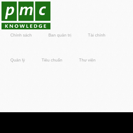
Chính sách
Ban quản trị
Tài chính
Quản lý
Tiêu chuẩn
Thư viện