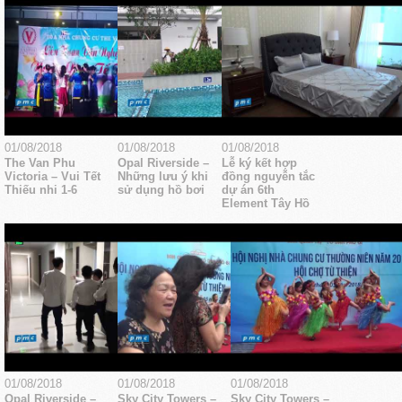
01/08/2018
01/08/2018
01/08/2018
The Van Phu
Opal Riverside –
Lễ ký kết hợp
Victoria – Vui Tết
Những lưu ý khi
đồng nguyễn tắc
Thiếu nhi 1-6
sử dụng hồ bơi
dự án 6th
Element Tây Hồ
01/08/2018
01/08/2018
01/08/2018
Opal Riverside –
Sky City Towers –
Sky City Towers –