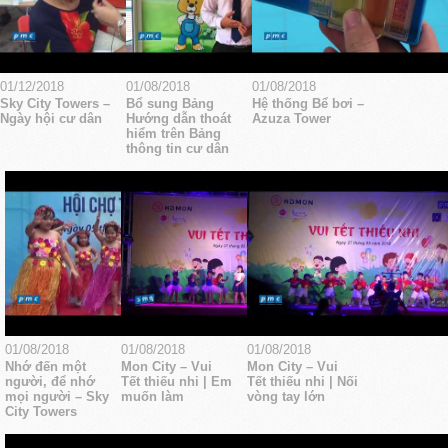
01/12/2018
01/08/2018
01/08/2018
Sky City Towers –
Bổ sung Bảng
Hệ thống Bể bơi –
Ngày hội cư dân
Hướng dẫn thoát
Azuza Tower
hiểm trên Bảng
thông tin cư dân
01/08/2018
01/08/2018
01/08/2018
Nhớ đến một
Mon City – Vui
Mon City – Vui
người, để nhớ
Tết thiếu nhi | Em
Tết thiếu nhi | Nối
mọi người – Sky
muốn làm
vòng tay lớn
City Towers