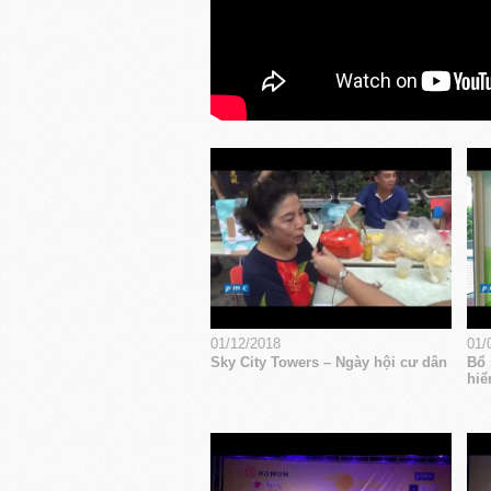
01/12/2018
01/
Sky City Towers – Ngày hội cư dân
Bổ 
hiể