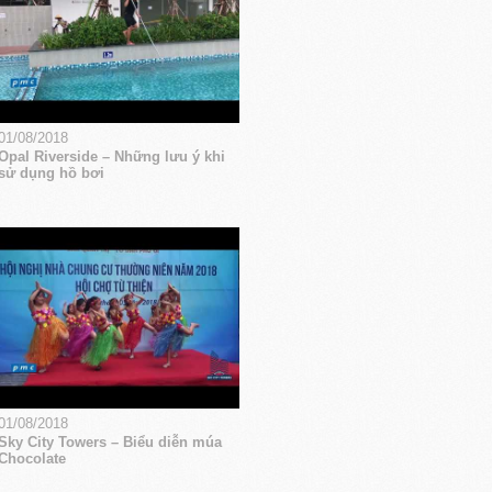
01/08/2018
Opal Riverside – Những lưu ý khi
sử dụng hồ bơi
01/08/2018
Sky City Towers – Biểu diễn múa
Chocolate