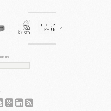
ản tin
C