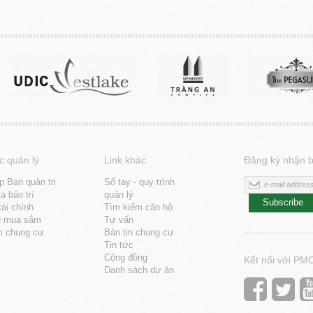
c quản lý
Link khác
Đăng ký nhận b
p Ban quản trị
Sổ tay - quy trình
 bảo trì
quản lý
Subscribe
tài chính
Tìm kiếm căn hộ
u mua sắm
Tư vấn
m chung cư
Bản tin chung cư
Tin tức
Cộng đồng
Kết nối với PM
Danh sách dự án