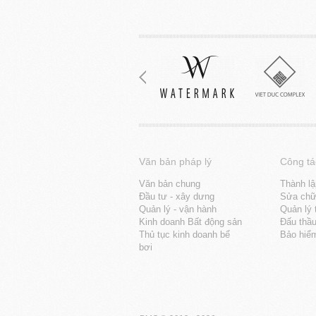
Văn bản pháp lý
Công tá
Văn bản chung
Thành lậ
Đầu tư - xây dưng
Sửa chữa
Quản lý - vận hành
Quản lý 
Kinh doanh Bất động sản
Đấu thầ
Thủ tục kinh doanh bể
Bảo hiể
bơi