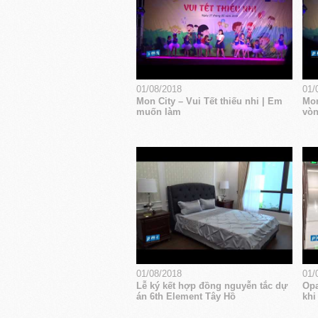
01/08/2018
01/
Mon City – Vui Tết thiếu nhi | Em
Mon
muốn làm
vòn
01/08/2018
01/
Lễ ký kết hợp đồng nguyễn tắc dự
Opa
án 6th Element Tây Hồ
khi