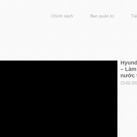
Chính sách
Ban quản trị
Tài
Hyunda
– Làm
nước 
23-02-20