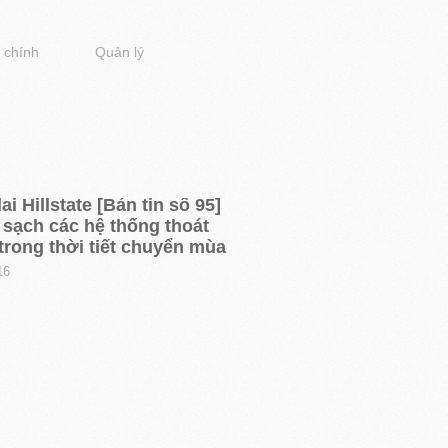
 chính
Quản lý
i Hillstate [Bản tin số 95]
 sạch các hệ thống thoát
trong thời tiết chuyển mùa
16