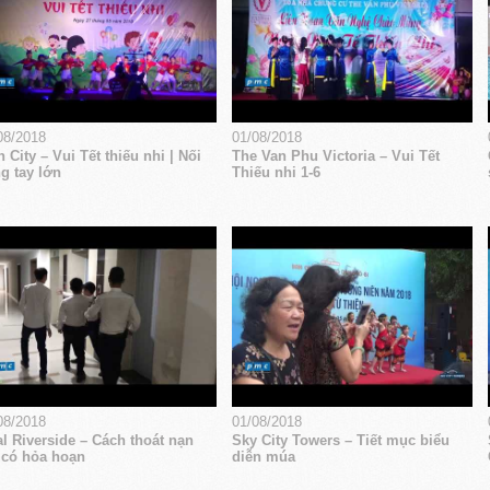
08/2018
01/08/2018
 City – Vui Tết thiếu nhi | Nối
The Van Phu Victoria – Vui Tết
g tay lớn
Thiếu nhi 1-6
08/2018
01/08/2018
l Riverside – Cách thoát nạn
Sky City Towers – Tiết mục biểu
 có hỏa hoạn
diễn múa