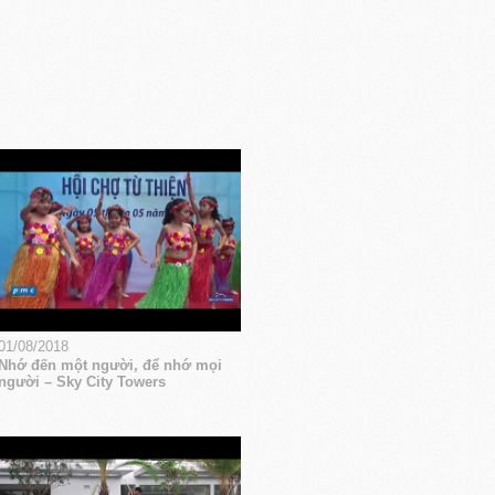
01/08/2018
Nhớ đến một người, để nhớ mọi
người – Sky City Towers