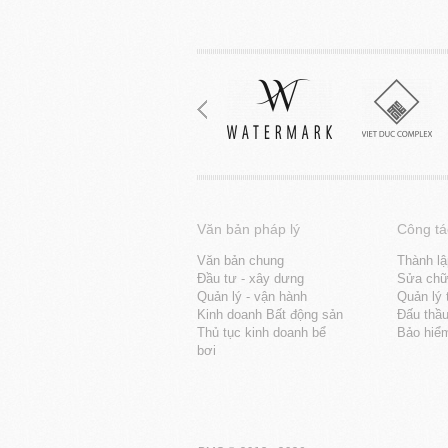
Văn bản pháp lý
Công tá
Văn bản chung
Thành lậ
Đầu tư - xây dưng
Sửa chữa
Quản lý - vận hành
Quản lý 
Kinh doanh Bất động sản
Đấu thầ
Thủ tục kinh doanh bể
Bảo hiể
bơi