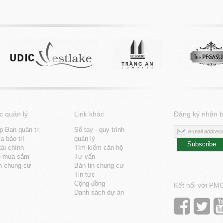
c quản lý
Link khác
Đăng ký nhận b
p Ban quản trị
Sổ tay - quy trình
 bảo trì
quản lý
Subscribe
tài chính
Tìm kiếm căn hộ
u mua sắm
Tư vấn
m chung cư
Bản tin chung cư
Tin tức
Cộng đồng
Kết nối với PM
Danh sách dự án