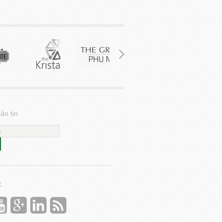
ản tin
C