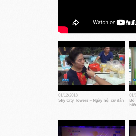
01/12/2018
01/
Sky City Towers – Ngày hội cư dân
Bổ 
hiể