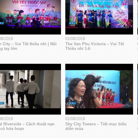
08/2018
01/08/2018
 City – Vui Tết thiếu nhi | Nối
The Van Phu Victoria – Vui Tết
g tay lớn
Thiếu nhi 1-6
08/2018
01/08/2018
l Riverside – Cách thoát nạn
Sky City Towers – Tiết mục biểu
 có hỏa hoạn
diễn múa