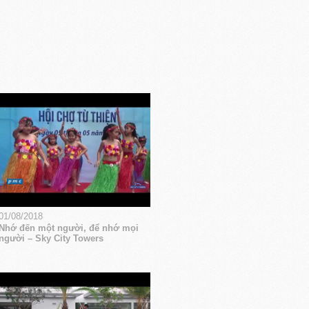
01/08/2018
Nhớ đến một người, để nhớ mọi
người – Sky City Towers