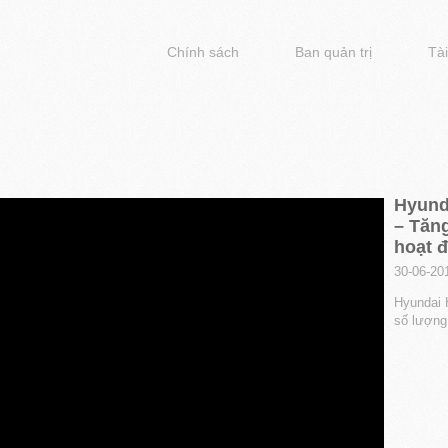
Chính sách
Ban quản trị
Tài
Hyunda
– Tăn
hoạt đ
30-06-20
Hyundai H
số lượng