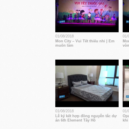
01/08/2018
01/
Mon City – Vui Tết thiếu nhi | Em
Mon
muốn làm
vòn
01/08/2018
01/
Lễ ký kết hợp đồng nguyễn tắc dự
Opa
án 6th Element Tây Hồ
khi