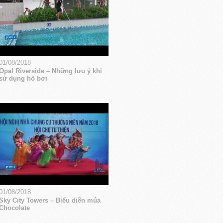
01/08/2018
Opal Riverside – Những lưu ý khi
sử dụng hồ bơi
01/08/2018
Sky City Towers – Biểu diễn múa
Chocolate