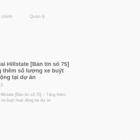
 chính
Quản lý
i Hillstate [Bản tin số 75]
g thêm số lượng xe buýt
ộng tại dự án
15
illstate [Bản tin số 75] – Tăng thêm
 xe buýt hoạt động tại dự án