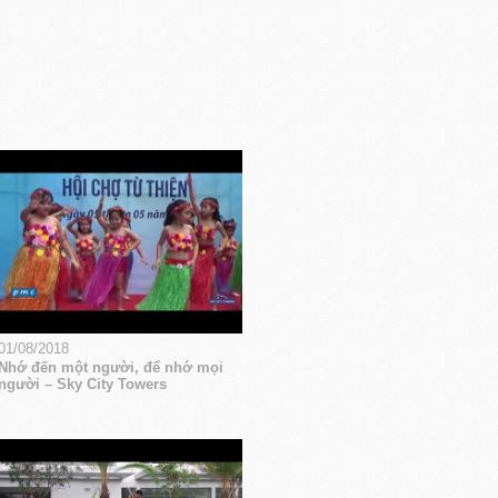
01/08/2018
Nhớ đến một người, để nhớ mọi
người – Sky City Towers