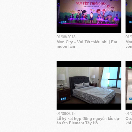
01/08/2018
01/
Mon City – Vui Tết thiếu nhi | Em
Mon
muốn làm
vòn
01/08/2018
01/
Lễ ký kết hợp đồng nguyễn tắc dự
Opa
án 6th Element Tây Hồ
khi