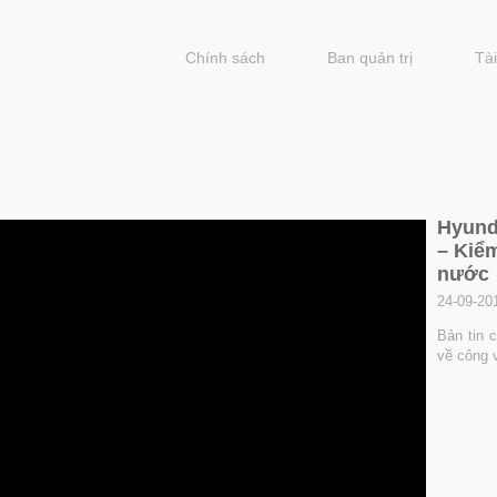
Chính sách
Ban quản trị
Tài
Hyunda
– Kiểm
nước
24-09-20
Bản tin 
về công 