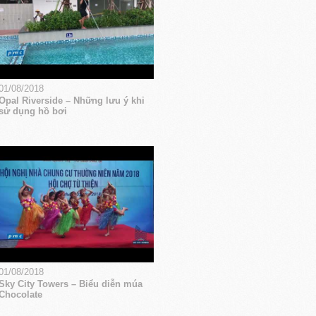
01/08/2018
Opal Riverside – Những lưu ý khi
sử dụng hồ bơi
01/08/2018
Sky City Towers – Biểu diễn múa
Chocolate