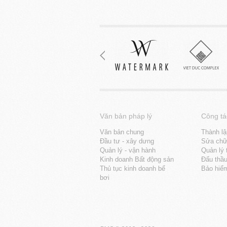
Văn bản pháp lý
Công tá
Văn bản chung
Thành lậ
Đầu tư - xây dưng
Sửa chữa
Quản lý - vận hành
Quản lý 
Kinh doanh Bất động sản
Đấu thầ
Thủ tục kinh doanh bể
Bảo hiể
bơi