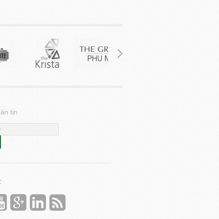
ản tin
C