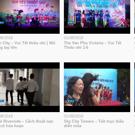
08/2018
01/08/2018
 City – Vui Tết thiếu nhi | Nối
The Van Phu Victoria – Vui Tết
g tay lớn
Thiếu nhi 1-6
08/2018
01/08/2018
l Riverside – Cách thoát nạn
Sky City Towers – Tiết mục biểu
 có hỏa hoạn
diễn múa