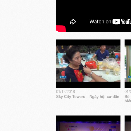
01/12/2018
01/
Sky City Towers – Ngày hội cư dân
Bổ 
hiể