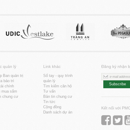
c quản lý
Link khác
Đăng ký nhận b
p Ban quản trị
Sổ tay - quy trình
 bảo trì
quản lý
Subscribe
tài chính
Tìm kiếm căn hộ
u mua sắm
Tư vấn
m chung cư
Bản tin chung cư
Tin tức
Cộng đồng
Kết nối với PM
Danh sách dự án