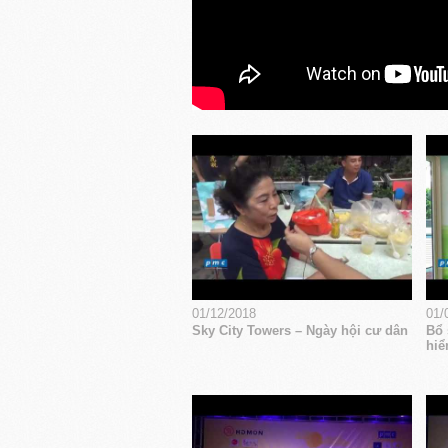
01/12/2018
01/
Sky City Towers – Ngày hội cư dân
Bổ 
hiể