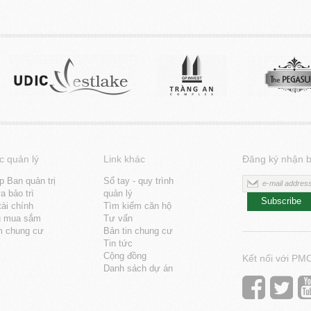
c quản lý
Link khác
Đăng ký nhận b
p Ban quản trị
Sổ tay - quy trình
 bảo trì
quản lý
Subscribe
tài chính
Tìm kiếm căn hộ
u mua sắm
Tư vấn
m chung cư
Bản tin chung cư
Tin tức
Cộng đồng
Kết nối với PM
Danh sách dự án