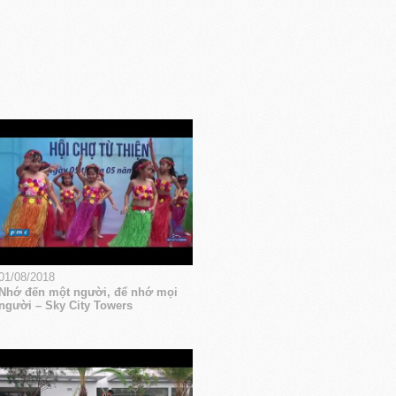
01/08/2018
Nhớ đến một người, để nhớ mọi
người – Sky City Towers