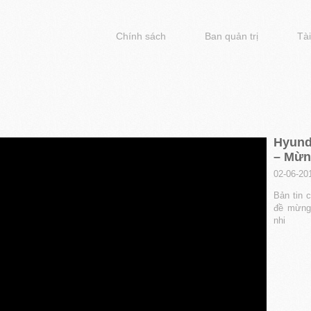
Chính sách
Ban quản trị
Tài
Hyunda
– Mừng
02-06-20
Bản tin 
đề mừng
nhi