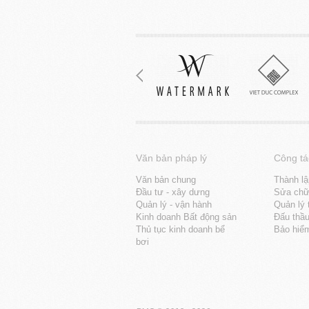
Văn bản pháp lý
Công tá
Văn bản chung
Thành lậ
Đầu tư - xây dưng
Sửa chữa
Quản lý - vận hành
Quản lý 
Kinh doanh Bất động sản
Đấu thầ
Thủ tục kinh doanh bể
Bảo hiể
bơi