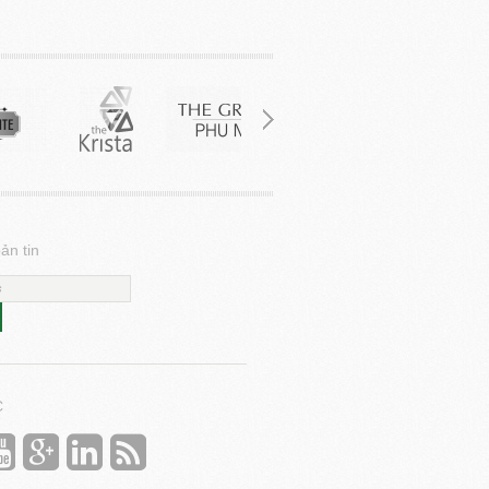
ản tin
C