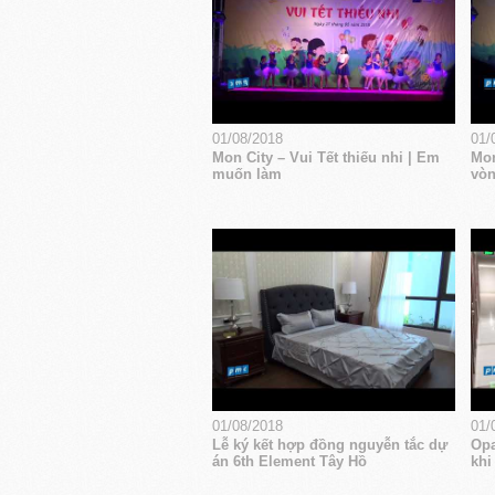
01/08/2018
01/
Mon City – Vui Tết thiếu nhi | Em
Mon
muốn làm
vòn
01/08/2018
01/
Lễ ký kết hợp đồng nguyễn tắc dự
Opa
án 6th Element Tây Hồ
khi