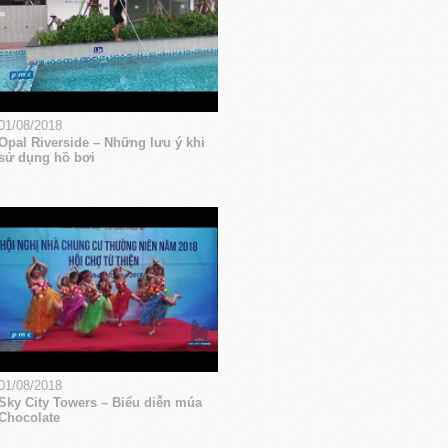
01/08/2018
Opal Riverside – Những lưu ý khi
sử dụng hồ bơi
01/08/2018
Sky City Towers – Biểu diễn múa
Chocolate