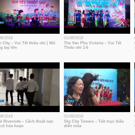
08/2018
01/08/2018
 City – Vui Tết thiếu nhi | Nối
The Van Phu Victoria – Vui Tết
g tay lớn
Thiếu nhi 1-6
08/2018
01/08/2018
l Riverside – Cách thoát nạn
Sky City Towers – Tiết mục biểu
 có hỏa hoạn
diễn múa