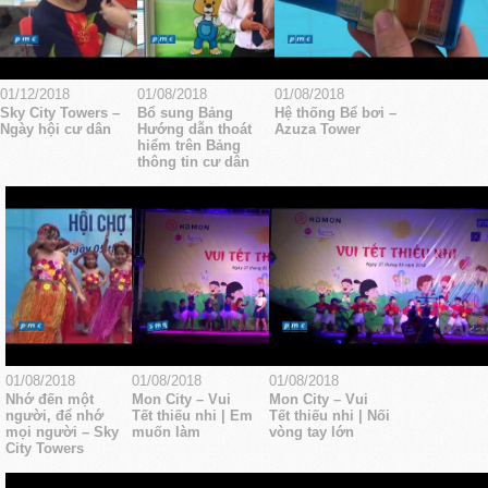
01/12/2018
01/08/2018
01/08/2018
Sky City Towers –
Bổ sung Bảng
Hệ thống Bể bơi –
Ngày hội cư dân
Hướng dẫn thoát
Azuza Tower
hiểm trên Bảng
thông tin cư dân
01/08/2018
01/08/2018
01/08/2018
Nhớ đến một
Mon City – Vui
Mon City – Vui
người, để nhớ
Tết thiếu nhi | Em
Tết thiếu nhi | Nối
mọi người – Sky
muốn làm
vòng tay lớn
City Towers