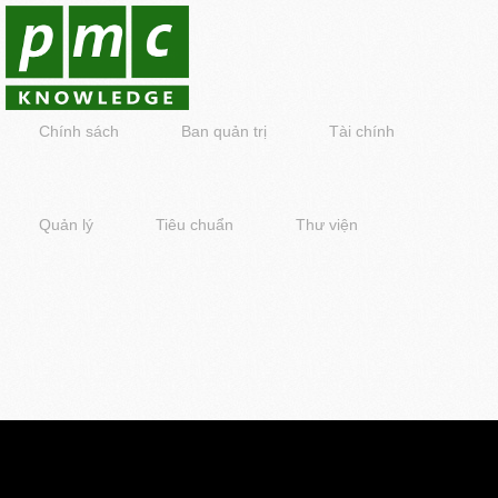
Chính sách
Ban quản trị
Tài chính
Quản lý
Tiêu chuẩn
Thư viện