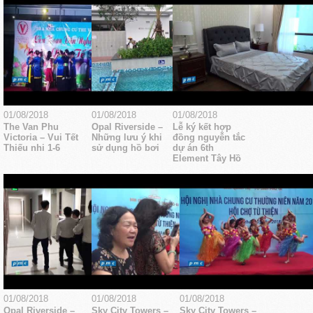
01/08/2018
01/08/2018
01/08/2018
The Van Phu
Opal Riverside –
Lễ ký kết hợp
Victoria – Vui Tết
Những lưu ý khi
đồng nguyễn tắc
Thiếu nhi 1-6
sử dụng hồ bơi
dự án 6th
Element Tây Hồ
01/08/2018
01/08/2018
01/08/2018
Opal Riverside –
Sky City Towers –
Sky City Towers –