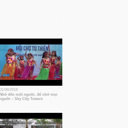
01/08/2018
Nhớ đến một người, để nhớ mọi
người – Sky City Towers