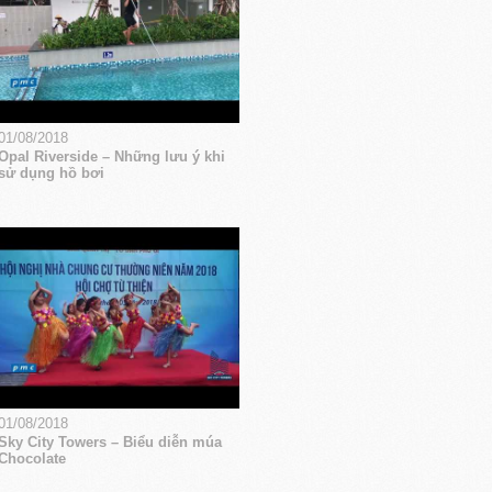
01/08/2018
Opal Riverside – Những lưu ý khi
sử dụng hồ bơi
01/08/2018
Sky City Towers – Biểu diễn múa
Chocolate