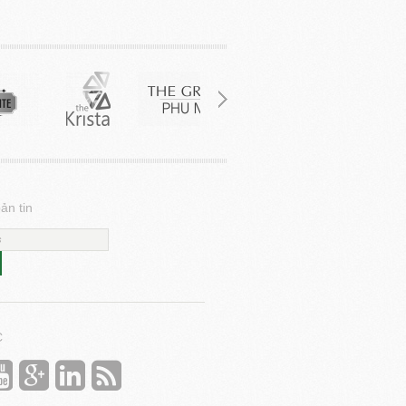
ản tin
C