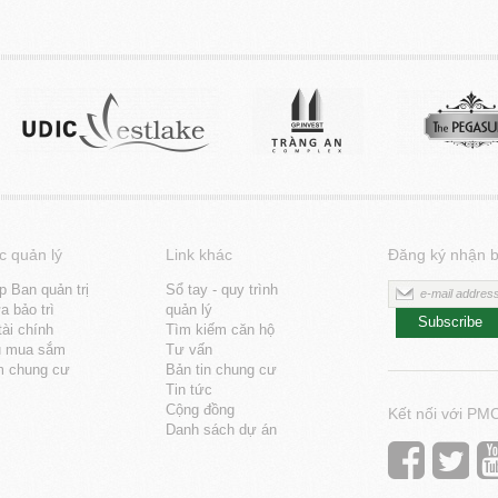
c quản lý
Link khác
Đăng ký nhận b
p Ban quản trị
Sổ tay - quy trình
 bảo trì
quản lý
Subscribe
tài chính
Tìm kiếm căn hộ
u mua sắm
Tư vấn
m chung cư
Bản tin chung cư
Tin tức
Cộng đồng
Kết nối với PM
Danh sách dự án