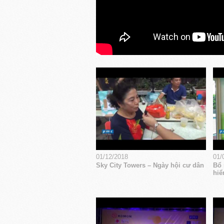
01/12/2018
01/
Sky City Towers – Ngày hội cư dân
Bổ 
hiể