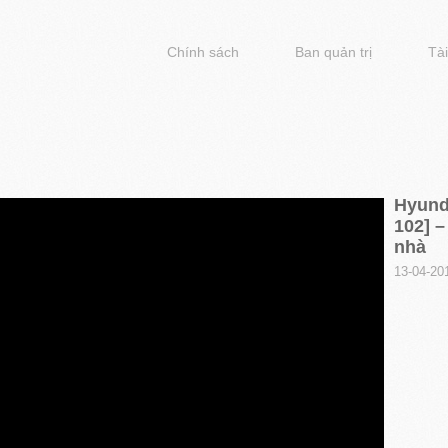
Chính sách
Ban quản trị
Tài
Hyunda
102] –
nhà
13-04-20