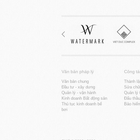
Văn bản pháp lý
Công tá
Văn bản chung
Thành lậ
Đầu tư - xây dưng
Sửa chữa
Quản lý - vận hành
Quản lý 
Kinh doanh Bất động sản
Đấu thầ
Thủ tục kinh doanh bể
Bảo hiể
bơi