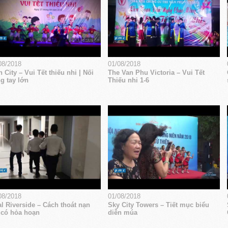
08/2018
01/08/2018
 City – Vui Tết thiếu nhi | Nối
The Van Phu Victoria – Vui Tết
g tay lớn
Thiếu nhi 1-6
08/2018
01/08/2018
l Riverside – Cách thoát nạn
Sky City Towers – Tiết mục biểu
 có hỏa hoạn
diễn múa