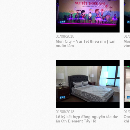
01/08/2018
01/
Mon City – Vui Tết thiếu nhi | Em
Mon
muốn làm
vòn
01/08/2018
01/
Lễ ký kết hợp đồng nguyễn tắc dự
Opa
án 6th Element Tây Hồ
khi