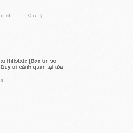
 chính
Quản lý
i Hillstate [Bản tin số
 Duy trì cảnh quan tại tòa
16