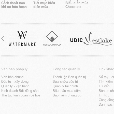
Cách thoát nạn
Tiết mục biểu
Biểu diễn múa
khi có hỏa hoạn
diễn múa
Chocolate
Văn bản pháp lý
Công tác quản lý
Link khác
Văn bản chung
Thành lập Ban quản trị
Sổ tay - q
Đầu tư - xây dưng
Sửa chữa bảo trì
Tìm kiếm 
Quản lý - vận hành
Quản lý tài chính
Tư vấn
Kinh doanh Bất động sản
Đấu thầu mua sắm
Bản tin c
Thủ tục kinh doanh bể bơi
Bảo hiểm chung cư
Tin tức
Cộng đồn
Danh sách