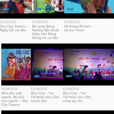
01/12/2018
01/08/2018
01/08/2018
Sky City Towers –
Bổ sung Bảng
Hệ thống Bể bơi –
Ngày hội cư dân
Hướng dẫn thoát
Azuza Tower
hiểm trên Bảng
thông tin cư dân
01/08/2018
01/08/2018
01/08/2018
Nhớ đến một
Mon City – Vui
Mon City – Vui
người, để nhớ
Tết thiếu nhi | Em
Tết thiếu nhi | Nối
mọi người – Sky
muốn làm
vòng tay lớn
City Towers