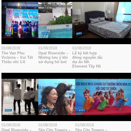
01/08/2018
01/08/2018
01/08/2018
The Van Phu
Opal Riverside –
Lễ ký kết hợp
Victoria – Vui Tết
Những lưu ý khi
đồng nguyễn tắc
Thiếu nhi 1-6
sử dụng hồ bơi
dự án 6th
Element Tây Hồ
01/08/2018
01/08/2018
01/08/2018
Opal Riverside –
Sky City Towers –
Sky City Towers –