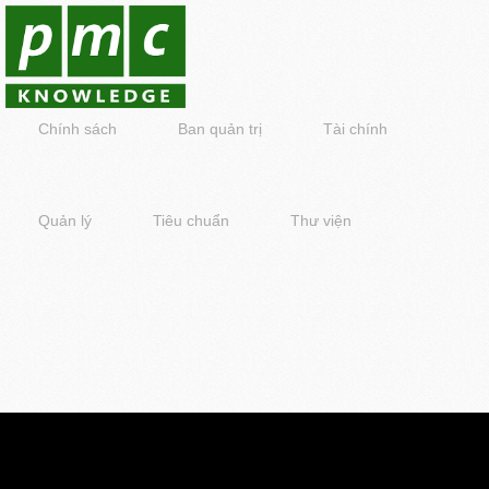
Chính sách
Ban quản trị
Tài chính
Quản lý
Tiêu chuẩn
Thư viện