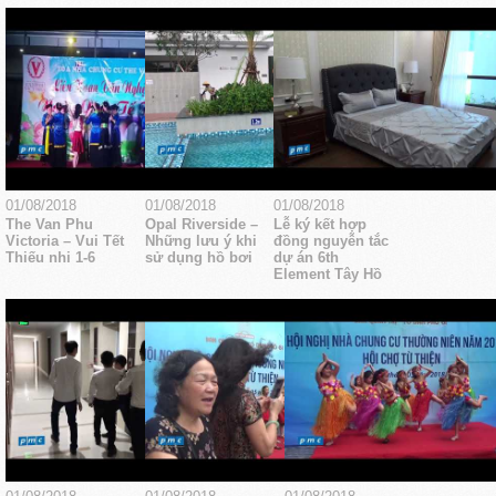
01/08/2018
01/08/2018
01/08/2018
The Van Phu
Opal Riverside –
Lễ ký kết hợp
Victoria – Vui Tết
Những lưu ý khi
đồng nguyễn tắc
Thiếu nhi 1-6
sử dụng hồ bơi
dự án 6th
Element Tây Hồ