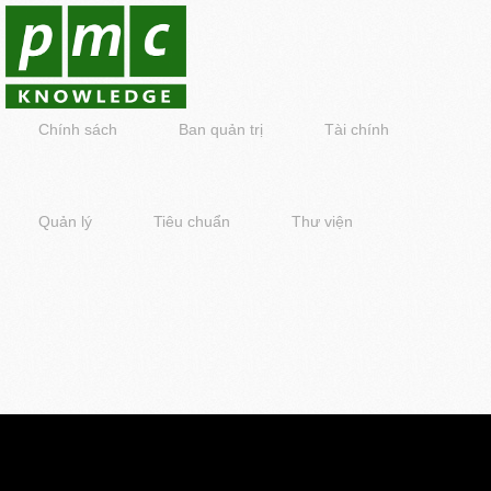
Chính sách
Ban quản trị
Tài chính
Quản lý
Tiêu chuẩn
Thư viện