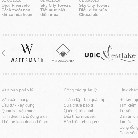
01/08/2018
01/08/2018
01/08/2018
Opal Riverside –
Sky City Towers –
Sky City Towers –
Cách thoát nạn
Tiết mục biểu
Biểu diễn múa
khi có hỏa hoạn
diễn múa
Chocolate
Văn bản pháp lý
Công tác quản lý
Link khác
Văn bản chung
Thành lập Ban quản trị
Sổ tay - q
Đầu tư - xây dưng
Sửa chữa bảo trì
Tìm kiếm 
Quản lý - vận hành
Quản lý tài chính
Tư vấn
Kinh doanh Bất động sản
Đấu thầu mua sắm
Bản tin c
Thủ tục kinh doanh bể bơi
Bảo hiểm chung cư
Tin tức
Cộng đồn
Danh sách