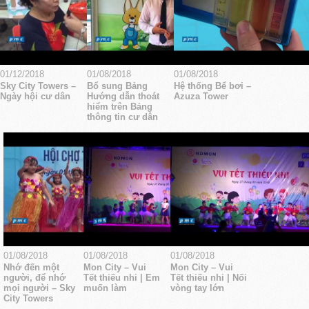
01/12/2018
01/08/2018
01/08/2018
Sky City Towers –
Bổ sung Bảng
Hệ thống Bể bơi –
Ngày hội cư dân
Hướng dẫn thoát
Azuza Tower
hiểm trên Bảng
thông tin cư dân
01/08/2018
01/08/2018
01/08/2018
Nhớ đến một
Mon City – Vui
Mon City – Vui
người, để nhớ
Tết thiếu nhi | Em
Tết thiếu nhi | Nối
mọi người – Sky
muốn làm
vòng tay lớn
City Towers