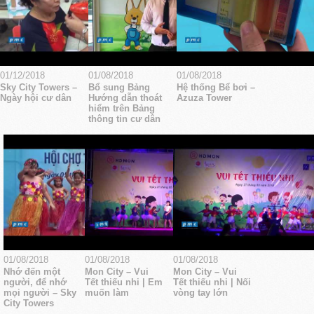
01/12/2018
01/08/2018
01/08/2018
Sky City Towers –
Bổ sung Bảng
Hệ thống Bể bơi –
Ngày hội cư dân
Hướng dẫn thoát
Azuza Tower
hiểm trên Bảng
thông tin cư dân
01/08/2018
01/08/2018
01/08/2018
Nhớ đến một
Mon City – Vui
Mon City – Vui
người, để nhớ
Tết thiếu nhi | Em
Tết thiếu nhi | Nối
mọi người – Sky
muốn làm
vòng tay lớn
City Towers