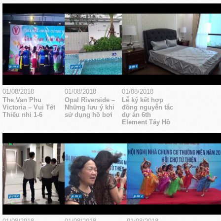
01/08/2018
01/08/2018
01/08/2018
The Van Phu
Opal Riverside –
Lễ ký kết hợp
Victoria – Vui Tết
Những lưu ý khi
đồng nguyễn tắc
Thiếu nhi 1-6
sử dụng hồ bơi
dự án 6th
Element Tây Hồ