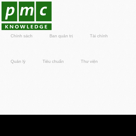
Chính sách
Ban quản trị
Tài chính
Quản lý
Tiêu chuẩn
Thư viện