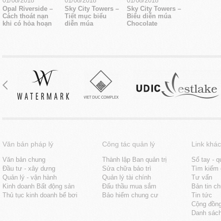
01/08/2018
01/08/2018
01/08/2018
Opal Riverside –
Sky City Towers –
Sky City Towers –
Cách thoát nạn
Tiết mục biểu
Biểu diễn múa
khi có hỏa hoạn
diễn múa
Chocolate
Văn bản pháp lý
Công tác quản lý
Link khác
Văn bản chung
Thành lập Ban quản trị
Sổ tay - q
Đầu tư - xây dưng
Sửa chữa bảo trì
Tìm kiếm 
Quản lý - vận hành
Quản lý tài chính
Tư vấn
Kinh doanh Bất động sản
Đấu thầu mua sắm
Bản tin c
Thủ tục kinh doanh bể bơi
Bảo hiểm chung cư
Tin tức
Cộng đồn
Danh sách