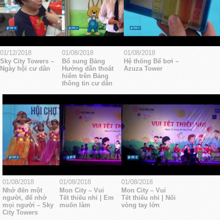
01/12/2018
01/08/2018
01/08/2018
Sky City Towers –
Bổ sung Bảng
Hệ thống Bể bơi –
Ngày hội cư dân
Hướng dẫn thoát
Azuza Tower
hiểm trên Bảng
thông tin cư dân
01/08/2018
01/08/2018
01/08/2018
Nhớ đến một
Mon City – Vui
Mon City – Vui
người, để nhớ
Tết thiếu nhi | Em
Tết thiếu nhi | Nối
mọi người – Sky
muốn làm
vòng tay lớn
City Towers