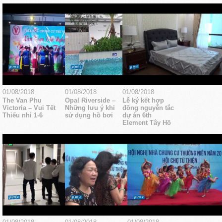
01/08/2018
01/08/2018
01/08/2018
The Van Phu
Opal Riverside –
Lễ ký kết hợp
Victoria – Vui Tết
Những lưu ý khi
đồng nguyễn tắc
Thiếu nhi 1-6
sử dụng hồ bơi
dự án 6th
Element Tây Hồ