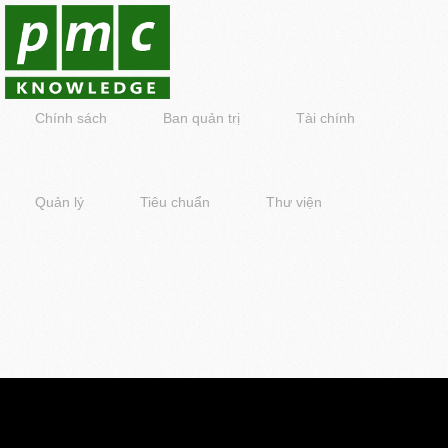
Chính sách
Ban quản trị
Tài chính
Quản lý
Tiêu chuẩn
Thư viện