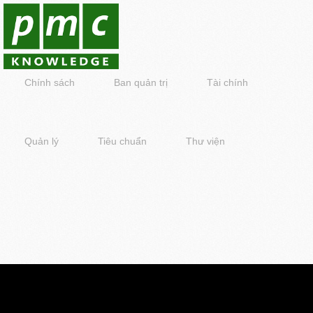
Chính sách
Ban quản trị
Tài chính
Quản lý
Tiêu chuẩn
Thư viện