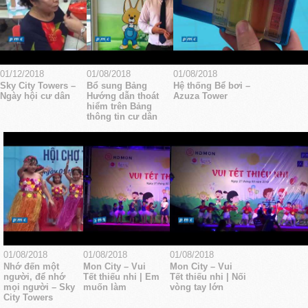
01/12/2018
01/08/2018
01/08/2018
Sky City Towers –
Bổ sung Bảng
Hệ thống Bể bơi –
Ngày hội cư dân
Hướng dẫn thoát
Azuza Tower
hiểm trên Bảng
thông tin cư dân
01/08/2018
01/08/2018
01/08/2018
Nhớ đến một
Mon City – Vui
Mon City – Vui
người, để nhớ
Tết thiếu nhi | Em
Tết thiếu nhi | Nối
mọi người – Sky
muốn làm
vòng tay lớn
City Towers