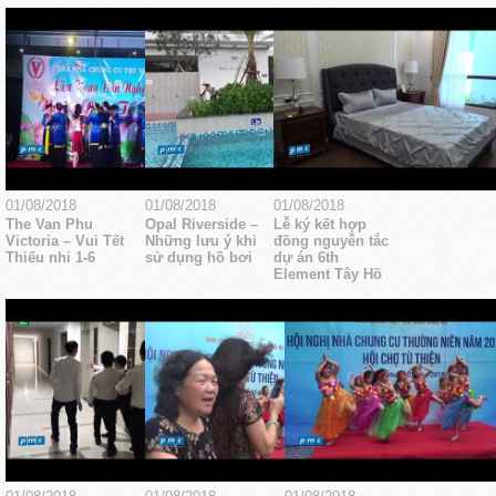
01/08/2018
01/08/2018
01/08/2018
The Van Phu
Opal Riverside –
Lễ ký kết hợp
Victoria – Vui Tết
Những lưu ý khi
đồng nguyễn tắc
Thiếu nhi 1-6
sử dụng hồ bơi
dự án 6th
Element Tây Hồ