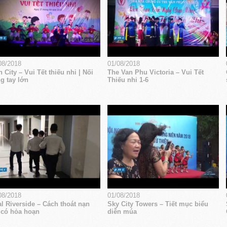
08/2018
01/08/2018
 City – Vui Tết thiếu nhi | Nối
The Van Phu Victoria – Vui Tết
g tay lớn
Thiếu nhi 1-6
08/2018
01/08/2018
l Riverside – Cách thoát nạn
Sky City Towers – Tiết mục biểu
 có hỏa hoạn
diễn múa