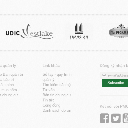
c quản lý
Link khác
Đăng ký nhận b
p Ban quản trị
Sổ tay - quy trình
 bảo trì
quản lý
Subscribe
tài chính
Tìm kiếm căn hộ
u mua sắm
Tư vấn
m chung cư
Bản tin chung cư
Tin tức
Cộng đồng
Kết nối với PM
Danh sách dự án