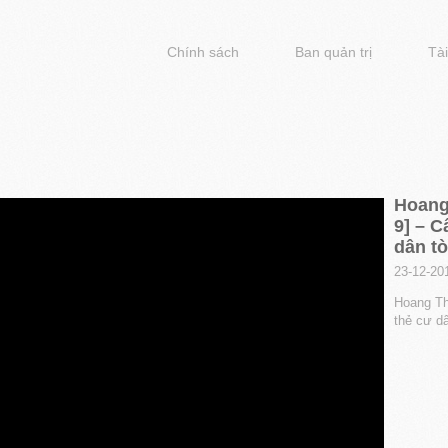
Chính sách
Ban quản trị
Tài
Hoang
9] – C
dân t
23-12-20
Hoang Th
thẻ cư d