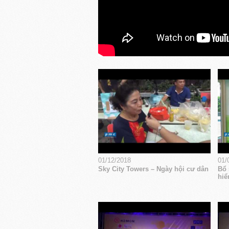
01/12/2018
01/
Sky City Towers – Ngày hội cư dân
Bổ 
hiể