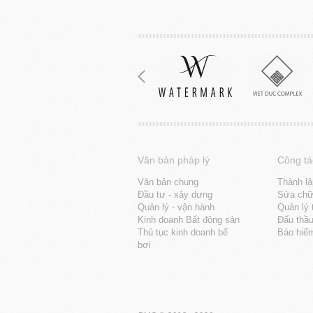
Văn bản pháp lý
Công tá
Văn bản chung
Thành lậ
Đầu tư - xây dưng
Sửa chữa
Quản lý - vận hành
Quản lý 
Kinh doanh Bất động sản
Đấu thầ
Thủ tục kinh doanh bể
Bảo hiể
bơi