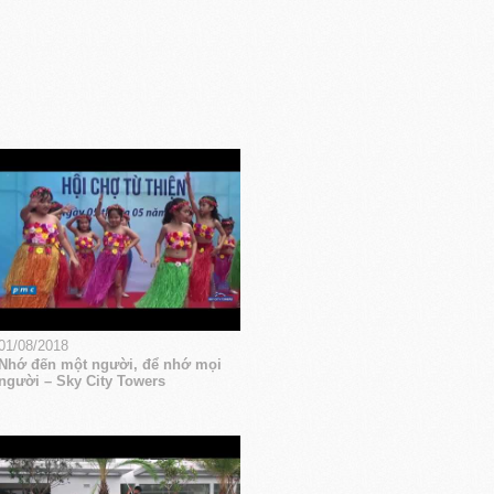
01/08/2018
Nhớ đến một người, để nhớ mọi
người – Sky City Towers