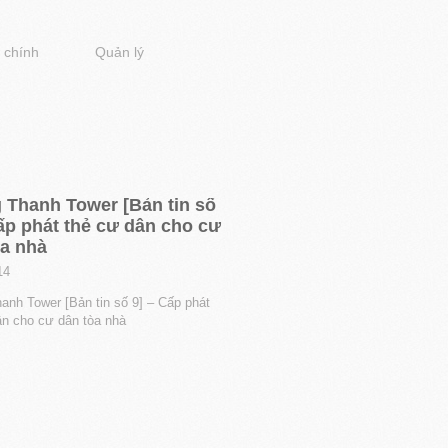
 chính
Quản lý
 Thanh Tower [Bản tin số
ấp phát thẻ cư dân cho cư
òa nhà
14
anh Tower [Bản tin số 9] – Cấp phát
ân cho cư dân tòa nhà