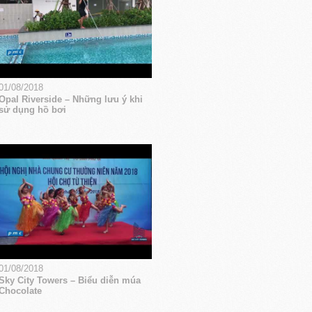
01/08/2018
Opal Riverside – Những lưu ý khi
sử dụng hồ bơi
01/08/2018
Sky City Towers – Biểu diễn múa
Chocolate