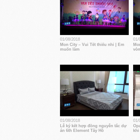
01/08/2018
01/
Mon City – Vui Tết thiếu nhi | Em
Mon
muốn làm
vòn
01/08/2018
01/
Lễ ký kết hợp đồng nguyễn tắc dự
Opa
án 6th Element Tây Hồ
khi