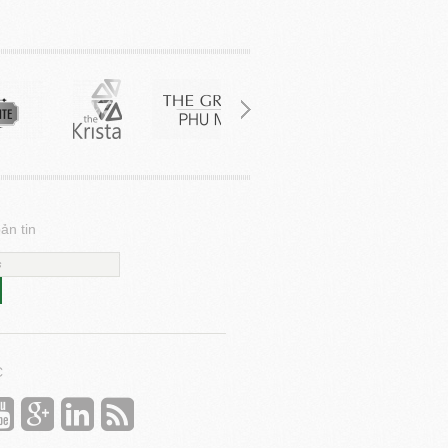
ản tin
C