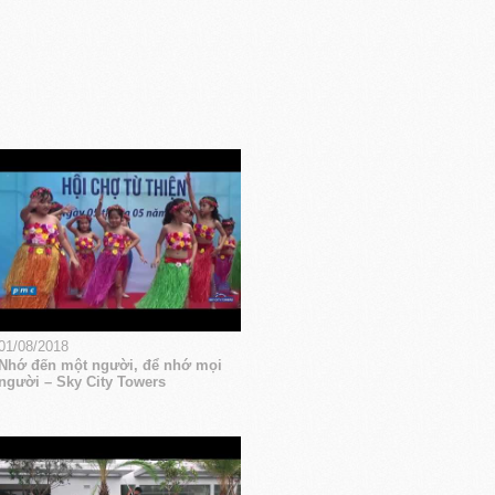
01/08/2018
Nhớ đến một người, để nhớ mọi
người – Sky City Towers