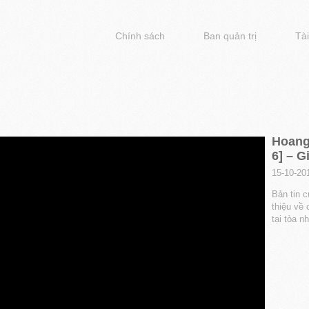
Chính sách
Ban quản trị
Tài
Hoang
6] – G
15-10-20
Bản tin 
thiệu về 
tại tòa n