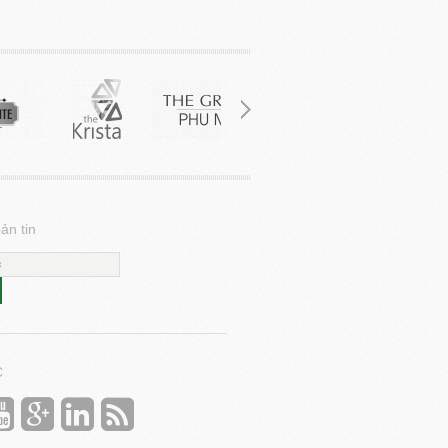
ản tin
C