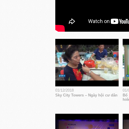
01/12/2018
01/
Sky City Towers – Ngày hội cư dân
Bổ 
hiể