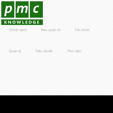
Chính sách
Ban quản trị
Tài chính
Quản lý
Tiêu chuẩn
Thư viện