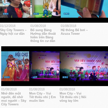
01/12/2018
01/08/2018
01/08/2018
Sky City Towers –
Bổ sung Bảng
Hệ thống Bể bơi –
Ngày hội cư dân
Hướng dẫn thoát
Azuza Tower
hiểm trên Bảng
thông tin cư dân
01/08/2018
01/08/2018
01/08/2018
Nhớ đến một
Mon City – Vui
Mon City – Vui
người, để nhớ
Tết thiếu nhi | Em
Tết thiếu nhi | Nối
mọi người – Sky
muốn làm
vòng tay lớn
City Towers