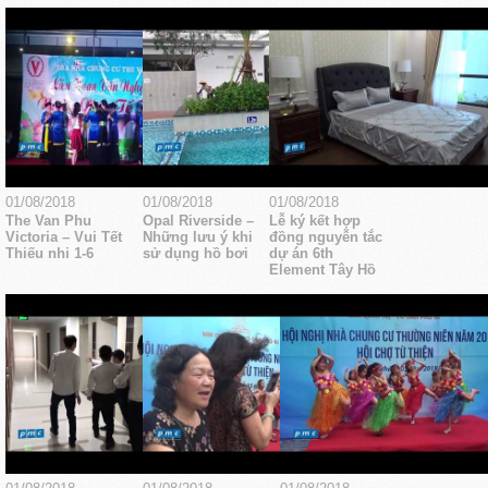
01/08/2018
01/08/2018
01/08/2018
The Van Phu
Opal Riverside –
Lễ ký kết hợp
Victoria – Vui Tết
Những lưu ý khi
đồng nguyễn tắc
Thiếu nhi 1-6
sử dụng hồ bơi
dự án 6th
Element Tây Hồ