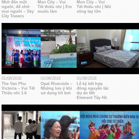
Nhớ đến một
Mon City – Vui
Mon City – Vui
người, để nhớ
Tết thiếu nhi | Em
Tết thiếu nhi | Nối
mọi người – Sky
muốn làm
vòng tay lớn
City Towers
01/08/2018
01/08/2018
01/08/2018
The Van Phu
Opal Riverside –
Lễ ký kết hợp
Victoria – Vui Tết
Những lưu ý khi
đồng nguyễn tắc
Thiếu nhi 1-6
sử dụng hồ bơi
dự án 6th
Element Tây Hồ