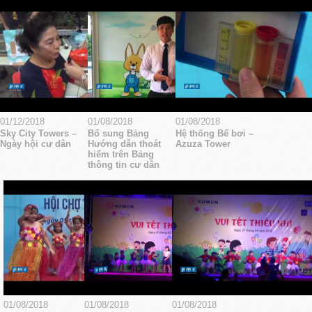
01/12/2018
01/08/2018
01/08/2018
Sky City Towers –
Bổ sung Bảng
Hệ thống Bể bơi –
Ngày hội cư dân
Hướng dẫn thoát
Azuza Tower
hiểm trên Bảng
thông tin cư dân
01/08/2018
01/08/2018
01/08/2018